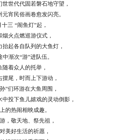
世世代代固若磐石地守望，
元宵民俗画卷愈发闪亮。
三 “闹鱼灯”起，
烟火点燃巡游仪式，
抬起各自队列的大鱼灯，
渐次“游”进队伍。
随着众人的托举，
摆尾，时而上下游动，
”们环游在大鱼周围，
中投下鱼儿嬉戏的灵动倒影，
的热闹相映成趣。
，敬天地、祭先祖，
美好生活的祈愿，