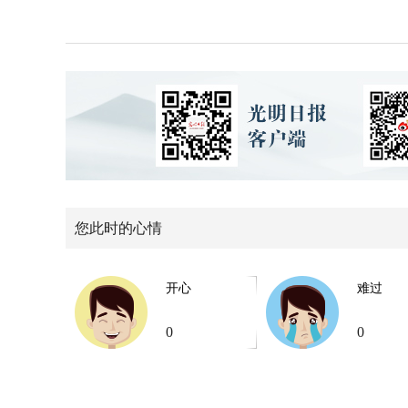
您此时的心情
开心
难过
0
0