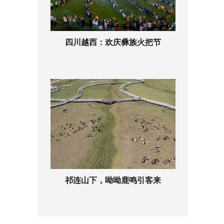
四川越西：欢庆彝族火把节
祁连山下，呦呦鹿鸣引客来