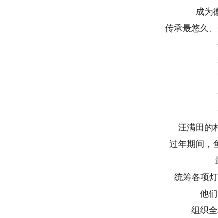
成为徽
传承最悠久、保
竹
棉
画
鱼
鱼
汪满田的村
过年期间，鱼
最
统筹各项灯会
他们为
组织全村