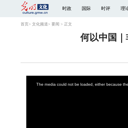
时政
国际
时评
理
首页
>
文化频道
>
要闻
>
正文
何以中国｜
This
is
a
The media could not be loaded, either because the 
modal
window.