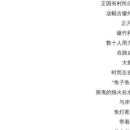
正因有村民们
这幅古徽州
正月十
爆竹和
数十人用力
在路途中
大鱼
时而左右
“鱼子鱼孙
摇曳的烛火在水
与岸上
鱼灯夜游
带着对