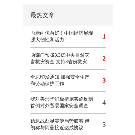
最热文章
向新向优向好！中国经济展现
1
强大韧性和活力
两部门预拨3.3亿中央自然灾
2
害救灾资金 支持8省份救灾
全总印发通知 加强安全生产
3
和劳动保护工作
我对美涉华消极措施实施反制
4
首例对外贸易国家安全调查
信息战凸显美伊局势胶着
伊
5
朗称与阿曼接近达成协议