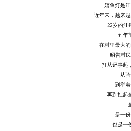
嬉鱼灯是汪满
近年来，越来越多
22岁的汪锦
五年前
在村里最大的祠
昭告村民们
打从记事起，
从骑在
到举着小
再到扛起鱼
鱼灯
是一份关
也是一份