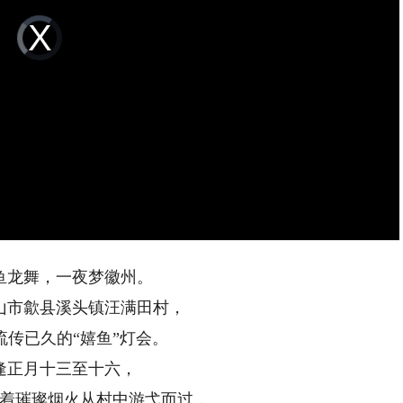
Video
Player
is
loading.
龙舞，一夜梦徽州。
市歙县溪头镇汪满田村，
已久的“嬉鱼”灯会。
正月十三至十六，
璀璨烟火从村中游弋而过，