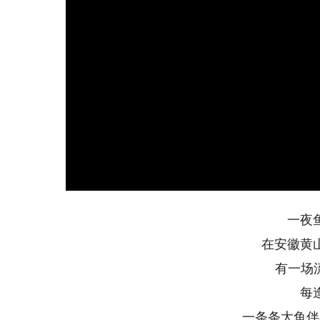
一夜鱼
在安徽黄山
有一场流传
每逢
一条条大鱼伴着