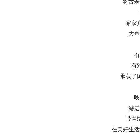
将古老的
鱼
家家户
大鱼摇
流
有最
有对
承载了国
非
唤醒
游进了
带着绵
在美好生活里