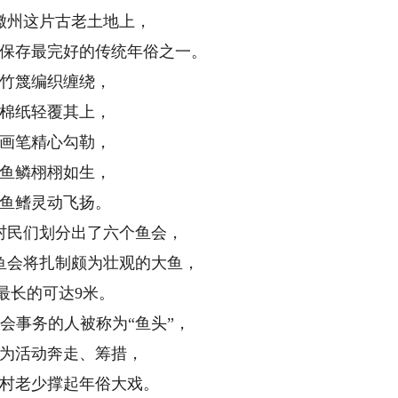
州这片古老土地上，
存最完好的传统年俗之一。
篾编织缠绕，
纸轻覆其上，
笔精心勾勒，
鳞栩栩如生，
鳍灵动飞扬。
民们划分出了六个鱼会，
会将扎制颇为壮观的大鱼，
长的可达9米。
事务的人被称为“鱼头”，
活动奔走、筹措，
老少撑起年俗大戏。