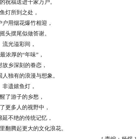
祝福送进千家万户。
灯所到之处，
户用烟花爆竹相迎，
头摆尾似做答谢。
光溢彩间，
浓厚的“年味”，
故乡深刻的眷恋，
人独有的浪漫与想象。
遗嬉鱼灯，
了游子的乡愁，
更多人的视野中，
延不绝的传统记忆，
翻腾起更大的文化浪花。