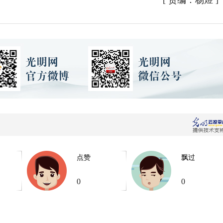
[
责编：杨煜
]
点赞
飘过
0
0