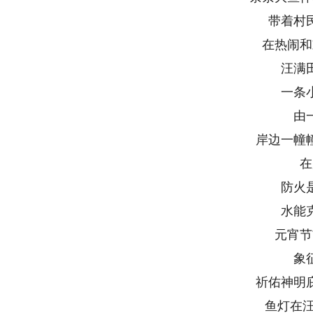
带着村民
在热闹和欢
汪满田
一条小
由一
岸边一幢幢
在房
防火是
水能克
元宵节前
象征
祈佑神明庇
鱼灯在汪满