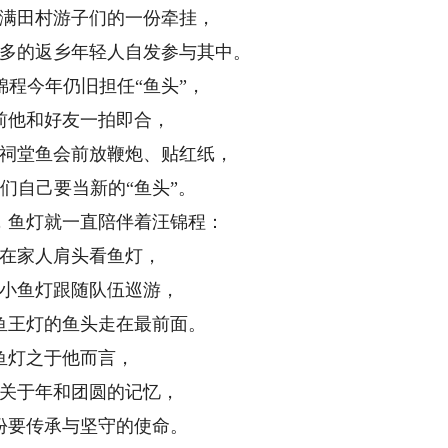
田村游子们的一份牵挂，
的返乡年轻人自发参与其中。
程今年仍旧担任“鱼头”，
他和好友一拍即合，
堂鱼会前放鞭炮、贴红纸，
自己要当新的“鱼头”。
鱼灯就一直陪伴着汪锦程：
家人肩头看鱼灯，
鱼灯跟随队伍巡游，
王灯的鱼头走在最前面。
之于他而言，
于年和团圆的记忆，
要传承与坚守的使命。