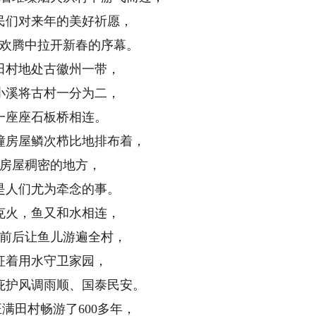
们对来年的美好祈愿，
腾中拉开新春的序幕。
村地处古徽州一带，
溪将古村一分为二，
座座石板桥相连。
房屋鳞次栉比地排布着，
屋稠密的地方，
人们尤为牵念的事。
火，鱼又和水相连，
后让鱼儿游遍全村，
着用水守卫家园，
护风调雨顺、国泰民安。
田村畅游了600多年，