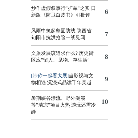
炒作虚假叙事行"扩军"之实
日
6
新版《防卫白皮书》引批评
风雨中筑起坚固防线 陕西省
7
旬阳市抗洪抢险一线见闻
文旅发展该追求什么?
历史街
8
区应"留人、见物、存生活"
[带你一起看大展]
当影视与文
9
物相遇 沉浸式品读千年吴越
暑期峡谷漂流、野外溯溪
10
等"清凉"项目火热 游玩还需冷
静