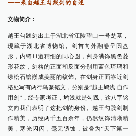
——来自越王勾践剑的自述
文物简介：
越王勾践剑出土于湖北省江陵望山一号楚墓，
现藏于湖北省博物馆。剑首向外翻卷呈圆盘
形，内铸11道精细的同心圆，剑身满饰黑色菱
形花纹，剑格的正面和反面分别用蓝色琉璃和
绿松石镶嵌成美丽的纹饰。在剑身正面靠近剑
格处写有两行鸟篆铭文，分别是“越王鸠浅 自作
用剑”，经专家考证，鸠浅就是勾践，这八字铭
文向我们表明了这把剑的身份。越王勾践剑制
作精美，历经两千五百余年，仍然纹饰清晰精
美，寒光闪闪，毫无锈蚀，被誉为“天下第一