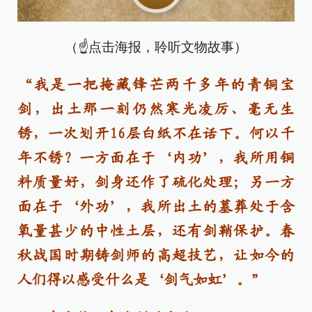
（☝点击海报，聆听文物故事）
“我是一把掩藏锋芒两千多年的青铜宝
剑，出土那一刻仍然寒光凌厉、毫无生
锈，一次划开16层白纸不在话下。何以千
年不锈？一方面在于‘内功’，我所用铜
料质量好，剑身还作了硫化处理；另一方
面在于‘外功’，我所出土的墓葬处于含
氧量甚少的中性土层，还有剑鞘保护。春
秋战国时期铸剑师的高超技艺，让如今的
人们得以感受什么是‘剑气如虹’。”