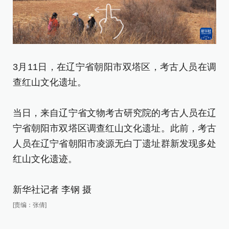
这
3月11日，在辽宁省朝阳市双塔区，考古人员在调
化
查红山文化遗址。
当
当日，来自辽宁省文物考古研究院的考古人员在辽
宁
宁省朝阳市双塔区调查红山文化遗址。此前，考古
人
人员在辽宁省朝阳市凌源无白丁遗址群新发现多处
红
红山文化遗迹。
新
新华社记者 李钢 摄
[责
[责编：张倩]