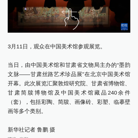
3月11日，观众在中国美术馆参观展览。
3
品
当日，由中国美术馆和甘肃省文物局主办的“墨韵
文脉——甘肃丝路艺术珍品展”在北京中国美术馆
当
开幕。此次展览汇聚敦煌研究院、甘肃省博物馆、
文
甘肃简牍博物馆及中国美术馆藏品240余件
开
（套），包括彩陶、简牍、画像砖、彩塑、临摹壁
甘
画等多个类别。
（
画
新华社记者 鲁鹏 摄