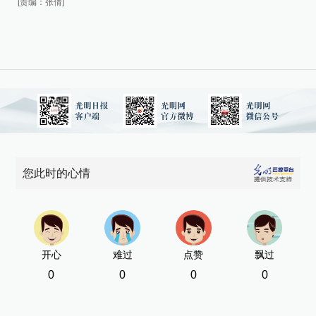
新
[责编：张倩]
[责
您此时的心情
开心
难过
点赞
飘过
0
0
0
0