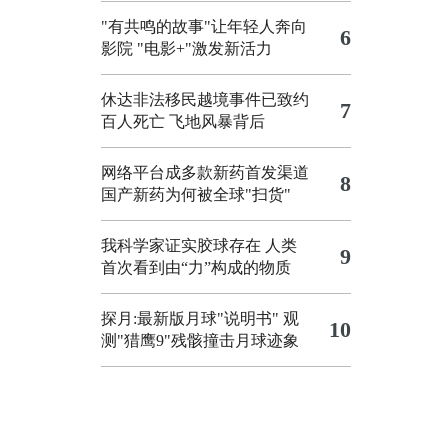
"有共鸣的故事"让年轻人奔向
6
影院
"电影+"激发新活力
休达非法移民越境事件已致约
7
百人死亡
飞地风暴背后
网络平台成多款新药首发渠道
8
国产新药为何被全球"扫货"
我科学家证实胶球存在 人类
9
首次看到由“力”构成的物质
探月:最新版月球"说明书"
观
10
测"猎鹰9"残骸撞击月球迹象