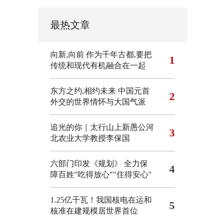
最热文章
向新,向前
作为千年古都,要把
1
传统和现代有机融合在一起
东方之约,相约未来 中国元首
2
外交的世界情怀与大国气派
追光的你｜太行山上新愚公河
3
北农业大学教授李保国
六部门印发《规划》 全力保
4
障百姓"吃得放心""住得安心"
1.25亿千瓦！我国核电在运和
5
核准在建规模居世界首位