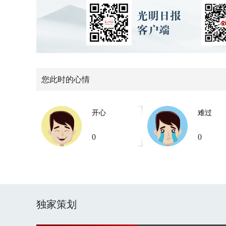
您此时的心情
开心
难过
0
0
独家策划