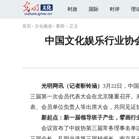
时政
国际
时评
理
首页
>
文化频道
>
要闻
>
正文
中国文化娱乐行业协
光明网讯（记者靳铃涵）
3月22日，中
三届第一次会员代表大会在北京隆重召开。
表、会员单位负责人等出席大会，共同见证
新起点：新一届领导班子产生，擘画行
会议宣布了中娱协第三届常务理事名单以
三届会长，孔明当选第三届秘书长，南京风