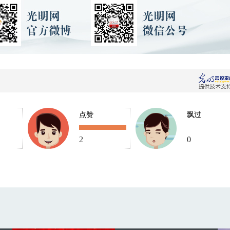
点赞
飘过
2
0