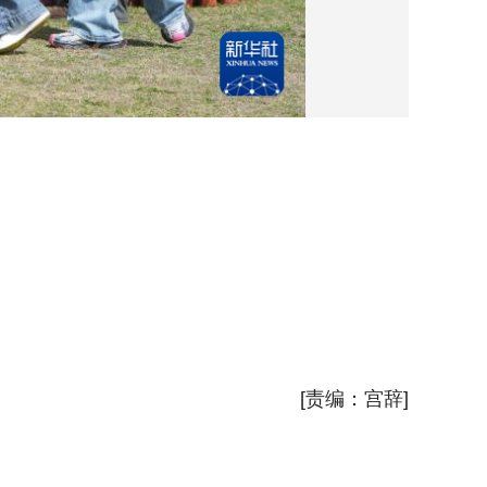
3月2
当日，
新华社
[责编：宫辞]