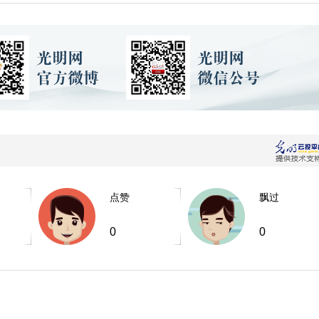
点赞
飘过
0
0