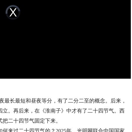
Video
Player
is
loading.
夜最长最短和昼夜等分，有了二分二至的概念。后来，
四立。再后来，在《淮南子》中才有了二十四节气。西
式把二十四节气固定下来。
来过二十四节气的？2025年，光明网联合中国国家