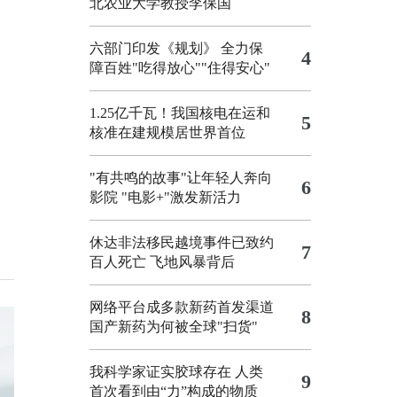
北农业大学教授李保国
六部门印发《规划》 全力保
4
障百姓"吃得放心""住得安心"
1.25亿千瓦！我国核电在运和
5
核准在建规模居世界首位
"有共鸣的故事"让年轻人奔向
6
影院
"电影+"激发新活力
休达非法移民越境事件已致约
7
百人死亡
飞地风暴背后
网络平台成多款新药首发渠道
8
国产新药为何被全球"扫货"
我科学家证实胶球存在 人类
9
首次看到由“力”构成的物质