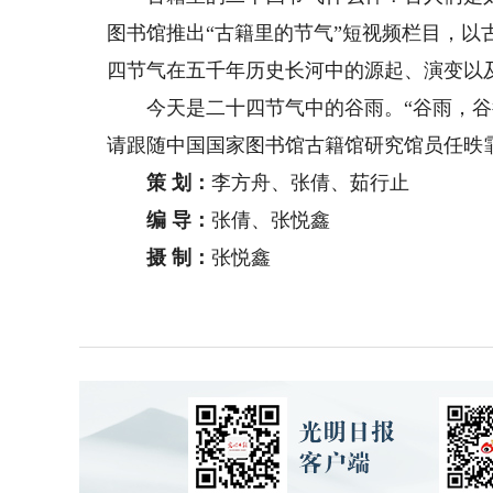
图书馆推出“古籍里的节气”短视频栏目，
四节气在五千年历史长河中的源起、演变以
今天是二十四节气中的谷雨。“谷雨，谷得
请跟随中国国家图书馆古籍馆研究馆员任昳
策 划：
李方舟、张倩、茹行止
编 导：
张倩、张悦鑫
摄 制：
张悦鑫