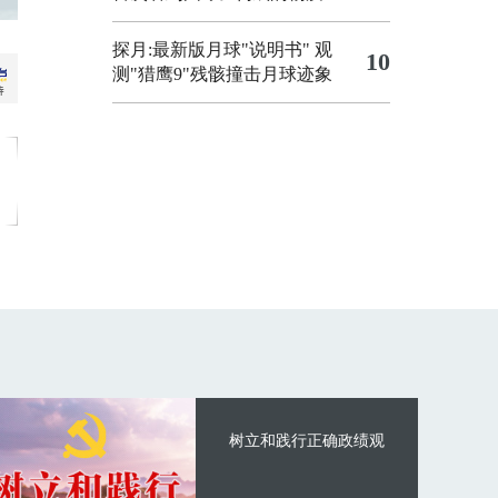
探月:最新版月球"说明书"
观
10
测"猎鹰9"残骸撞击月球迹象
树立和践行正确政绩观