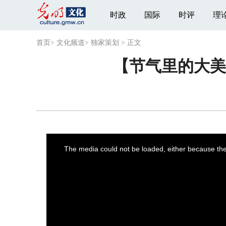
时政
国际
时评
理
首页
>
文化频道
>
独家策划
>
正文
【节气里的大美
This
is
a
The media could not be loaded, either because the 
modal
window.