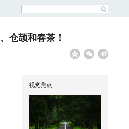
丹、仓颉和春茶！
视觉焦点