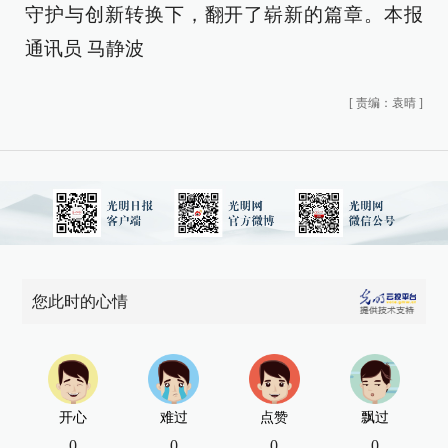
守护与创新转换下，翻开了崭新的篇章。本报
通讯员 马静波
[
责编：袁晴
]
您此时的心情
开心
难过
点赞
飘过
0
0
0
0