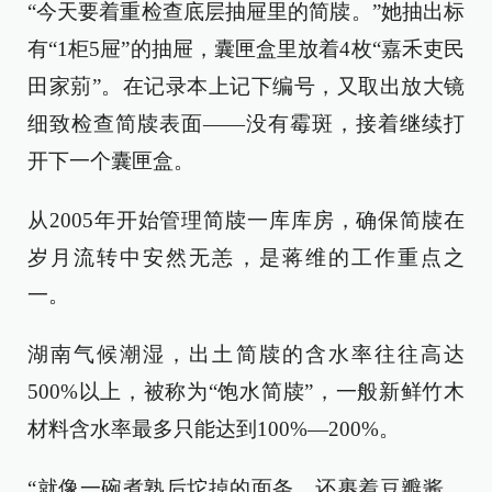
“今天要着重检查底层抽屉里的简牍。”她抽出标
有“1柜5屉”的抽屉，囊匣盒里放着4枚“嘉禾吏民
田家莂”。在记录本上记下编号，又取出放大镜
细致检查简牍表面——没有霉斑，接着继续打
开下一个囊匣盒。
从2005年开始管理简牍一库库房，确保简牍在
岁月流转中安然无恙，是蒋维的工作重点之
一。
湖南气候潮湿，出土简牍的含水率往往高达
500%以上，被称为“饱水简牍”，一般新鲜竹木
材料含水率最多只能达到100%—200%。
“就像一碗煮熟后坨掉的面条，还裹着豆瓣酱，