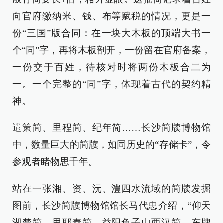
向官府缴纳米、钱、布等赋税的情况，更是一
份“三国”版合同：在一块大木板的顶端大书一
个“同”字，再将木板剖开，一份留在官府备案，
一份交于百姓，待核对时将两份木板合二为
一。一个完整的“同”字，体现着古代的契约精
神。
遣策简、里程简、纪年简……长沙简牍博物馆
中，数量巨大的简牍，如同历史的“存储卡”，令
参观者睹物思千年。
站在一张湘、资、沅、澧四水流域的简牍发掘
图前，长沙简牍博物馆馆长马代忠介绍，“仰天
湖楚简、里耶秦简、益阳兔子山西汉简、东牌