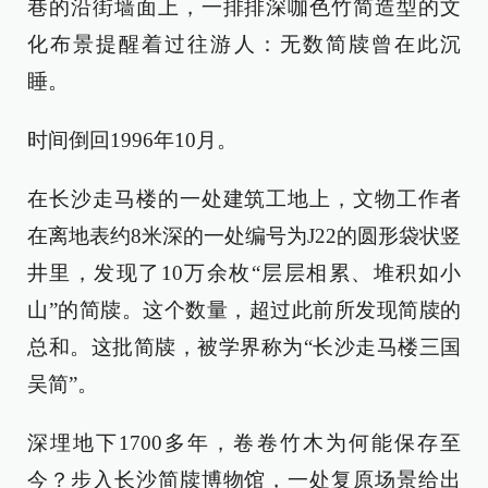
巷的沿街墙面上，一排排深咖色竹简造型的文
化布景提醒着过往游人：无数简牍曾在此沉
睡。
时间倒回1996年10月。
在长沙走马楼的一处建筑工地上，文物工作者
在离地表约8米深的一处编号为J22的圆形袋状竖
井里，发现了10万余枚“层层相累、堆积如小
山”的简牍。这个数量，超过此前所发现简牍的
总和。这批简牍，被学界称为“长沙走马楼三国
吴简”。
深埋地下1700多年，卷卷竹木为何能保存至
今？步入长沙简牍博物馆，一处复原场景给出