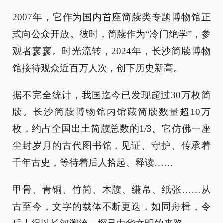
2007年，它作为国内首座简牍类专题博物馆正
式向公众开放。彼时，简牍作为“冷门绝学”，参
观者寥寥。时光流转，2024年，长沙简牍博物
馆接待观众近百万人次，创下历史新高。
据不完全统计，我国迄今已发现超过30万枚简
牍。长沙简牍博物馆内馆藏简牍数量超10万
枚，约占全国出土简牍总数的1/3。它仿佛一座
尘封岁月的古代图书馆，见证、守护、传承着
千年古史，等待着后人拾起、释读……
甲骨、青铜、竹简、木牍、缣帛、纸张……从
古至今，文字的载体不断更迭，如同舟楫，令