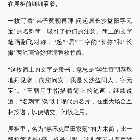
在展柜前细细看着。
一枚写着“弟子黄朝再拜 问起居长沙益阳字元
宝”的名刺简，吸引了他们的注意。简上的文字
笔画翻飞对称，“起”“居”二字的“长捺”和“长
撇”两笔画恰好撑满整枚竹简。
“这枚简上的文字是隶书，意思是‘学生黄朝恭敬
地拜见您，向您问安，我是长沙益阳人，字元
宝’。”王丽用手指描着简上的笔画，继续说
道，“名刺简”类似于现代的名片，在重大场合互
相投递，以便结交、问候之用。
展柜里，名为“嘉禾吏民田家莂”的大木简，比一
般竹简要长1倍，格外显眼。这批简记录着百姓