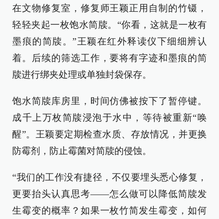
在文物修复室，修复师王颖正用自制的竹镊，
轻轻夹起一枚饱水简牍。“你看，这就是一枚有
墨痕的简牍。”王颖在红外释读仪下细细辨认
着。后续的筛选工作，要将有字迹和墨痕的简
牍进行绑夹处理或单独封袋保存。
饱水简牍库房里，时间仿佛被按下了暂停键。
成千上万枚简牍浸泡于水中，等待被重新“唤
醒”。王颖要定期检查水质、存放情况，并更换
防霉剂，防止霉菌对简牍的侵蚀。
“我们的工作没有捷径，不仅要埋头悉心修复，
更要抬头认真思考——怎么做可以降低简牍发
生霉变的概率？如果一枚竹简发生霉变，如何