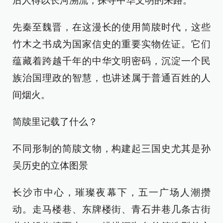
后人得以长河溯流，探寻中华文明的来路。
先秦至魏晋，在这漫长的使用简牍时代，这些
竹木之书成为国家信史的重要实物佐证。它们
蕴藏着跨越千年的中华文明密码，沉淀一个民
族治国理政的智慧，也讲述属于普通百姓的人
间烟火。
简牍里记载了什么？
不同形制的简牍文物，构建起三国史尤其是孙
吴历史的立体图景
长沙市中心，璀璨夜幕下，五一广场人潮攒
动。走马楼巷、东牌楼街、青石井巷几条古街