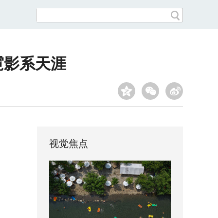
霓影系天涯
视觉焦点