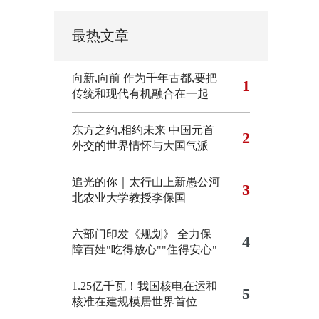
最热文章
向新,向前
作为千年古都,要把
1
传统和现代有机融合在一起
东方之约,相约未来 中国元首
2
外交的世界情怀与大国气派
追光的你｜太行山上新愚公河
3
北农业大学教授李保国
六部门印发《规划》 全力保
4
障百姓"吃得放心""住得安心"
1.25亿千瓦！我国核电在运和
5
核准在建规模居世界首位