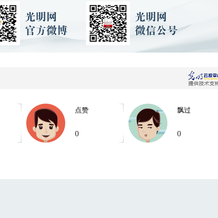
点赞
飘过
0
0