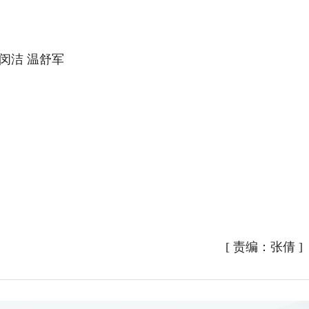
闵洁 温舒军
[
责编：张倩
]