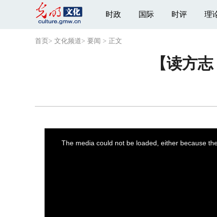
时政
国际
时评
理
首页
>
文化频道
>
要闻
>
正文
【读方志
This
is
a
The media could not be loaded, either because the 
modal
window.