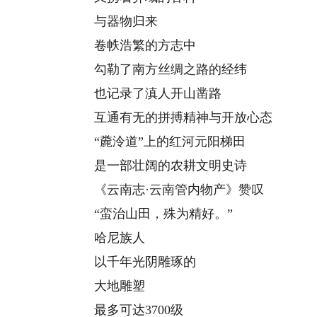
与器物归来
卷帙浩繁的方志中
勾勒了南方丝绸之路的经纬
也记录了滇人开山凿路
互通有无的拼搏精神与开放心态
“麊泠道”上的红河元阳梯田
是一部壮阔的农耕文明史诗
《云南志·云南管内物产》赞叹
“蛮治山田，殊为精好。”
哈尼族人
以千年光阴雕琢的
大地雕塑
最多可达3700级