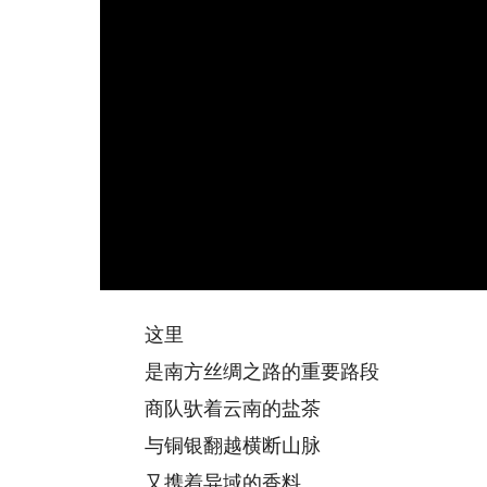
这里
是南方丝绸之路的重要路段
商队驮着云南的盐茶
与铜银翻越横断山脉
又携着异域的香料