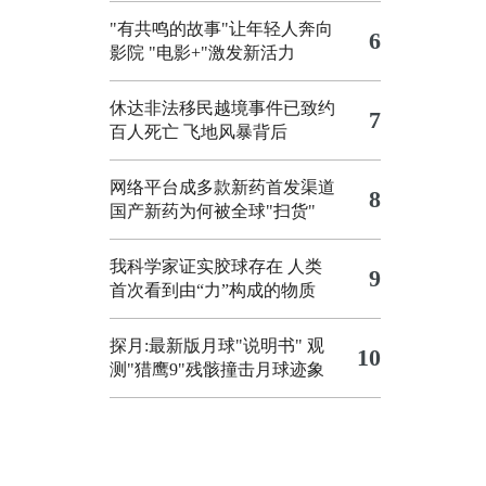
"有共鸣的故事"让年轻人奔向
6
影院
"电影+"激发新活力
休达非法移民越境事件已致约
7
百人死亡
飞地风暴背后
网络平台成多款新药首发渠道
8
国产新药为何被全球"扫货"
我科学家证实胶球存在 人类
9
首次看到由“力”构成的物质
探月:最新版月球"说明书"
观
10
测"猎鹰9"残骸撞击月球迹象