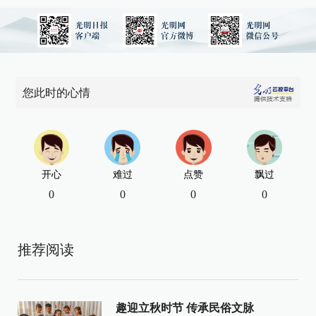
您此时的心情
开心
难过
点赞
飘过
0
0
0
0
推荐阅读
趣迎立秋时节 传承民俗文脉