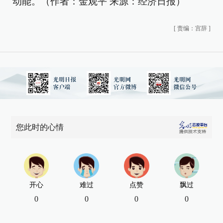
动能。（作者：金观平 来源：经济日报）
[
责编：宫辞
]
您此时的心情
开心
难过
点赞
飘过
0
0
0
0