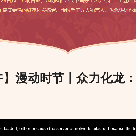
午】漫动时节丨众力化龙
 loaded, either because the server or network failed or because the f