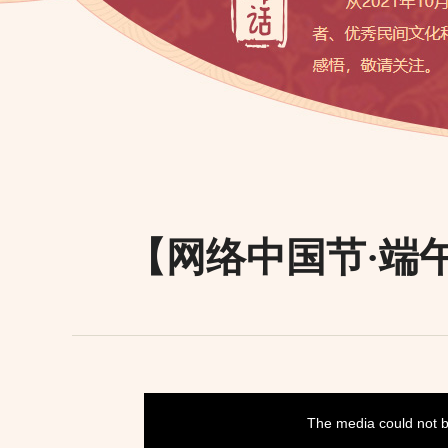
【网络中国节·端
This
is
a
The media could not be
modal
window.