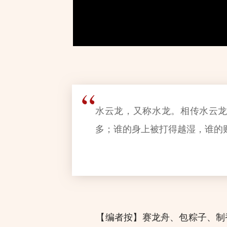
水云龙，又称水龙。相传水云龙
多；谁的身上被打得越湿，谁的
【编者按】赛龙舟、包粽子、制香