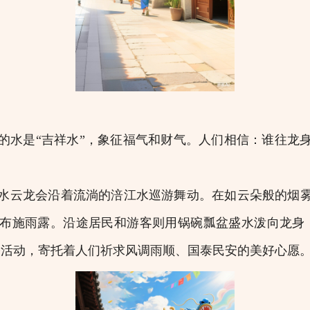
水是“吉祥水”，象征福气和财气。人们相信：谁往龙身
。
云龙会沿着流淌的涪江水巡游舞动。在如云朵般的烟雾
布施雨露。沿途居民和游客则用锅碗瓢盆盛水泼向龙身
俗活动，寄托着人们祈求风调雨顺、国泰民安的美好心愿