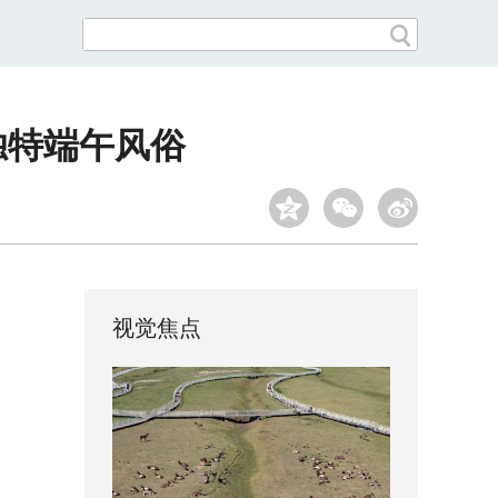
独特端午风俗
视觉焦点