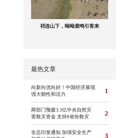
祁连山下，呦呦鹿鸣引客来
最热文章
向新向优向好！中国经济展现
1
强大韧性和活力
两部门预拨3.3亿中央自然灾
2
害救灾资金 支持8省份救灾
全总印发通知 加强安全生产
3