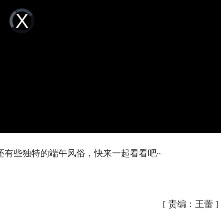
Video
Player
is
loading.
有些独特的端午风俗，快来一起看看吧~
[
责编：王蕾
]