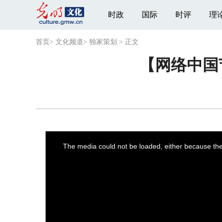
时政
国际
时评
理
首页
>
文化频道
>
独家策划
>
正文
【网络中国
This
is
a
The media could not be loaded, either because the 
modal
window.