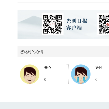
您此时的心情
开心
难过
0
0