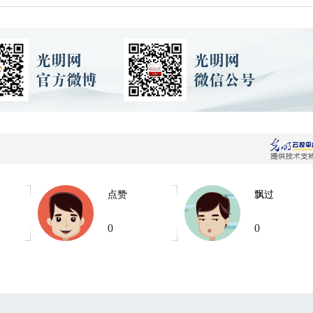
点赞
飘过
0
0