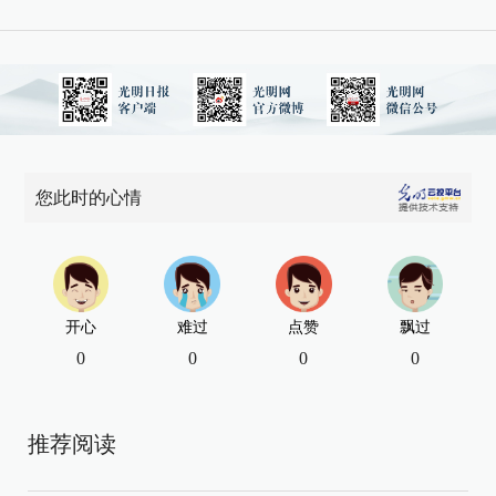
您此时的心情
开心
难过
点赞
飘过
0
0
0
0
推荐阅读