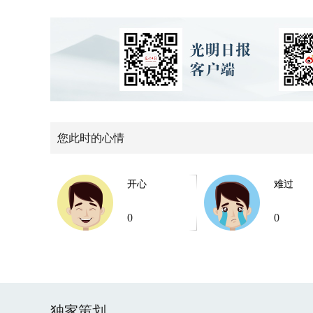
您此时的心情
开心
难过
0
0
独家策划