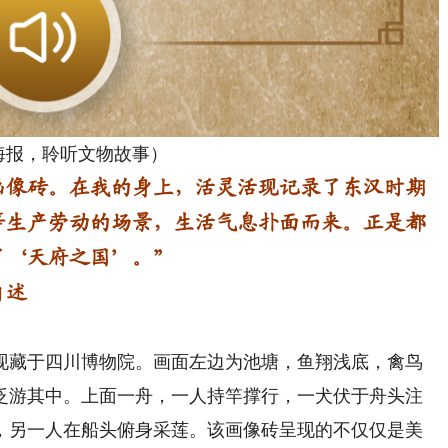
海报，聆听文物故事）
像砖。在我的身上，活灵活现记录了东汉时期
等生产劳动的场景，生活气息扑面而来。正是都
了‘天府之国’。”
自述
藏于四川博物院。画面左边为池塘，鱼翔浅底，禽鸟
泛游其中。上面一舟，一人持竿撑行，一犬伏于舟头注
，另一人在船头俯身采莲。该画像砖呈现的不仅仅是美