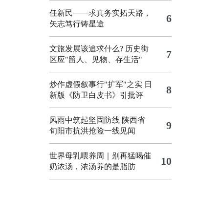
任新民——求真务实拓天路，
6
矢志笃行铸星途
文旅发展该追求什么?
历史街
7
区应"留人、见物、存生活"
炒作虚假叙事行"扩军"之实
日
8
新版《防卫白皮书》引批评
风雨中筑起坚固防线 陕西省
9
旬阳市抗洪抢险一线见闻
世界母乳喂养周｜别再猛喝催
10
奶浓汤，浓汤养的是脂肪