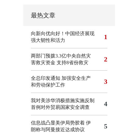
最热文章
向新向优向好！中国经济展现
1
强大韧性和活力
两部门预拨3.3亿中央自然灾
2
害救灾资金 支持8省份救灾
全总印发通知 加强安全生产
3
和劳动保护工作
我对美涉华消极措施实施反制
4
首例对外贸易国家安全调查
信息战凸显美伊局势胶着
伊
5
朗称与阿曼接近达成协议