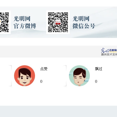
点赞
飘过
0
0