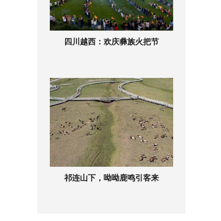
四川越西：欢庆彝族火把节
祁连山下，呦呦鹿鸣引客来