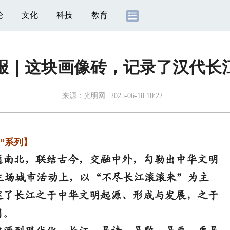
论
文化
科技
教育
海报｜这块画像砖，记录了汉代长
来源：
光明网
2025-06-18 10:22
”系列
】
南北，联结古今，交融中外，勾勒出中华文明
日主场城市活动上，以“不尽长江滚滚来”为主
述了长江之于中华文明起源、形成与发展，之于
用。