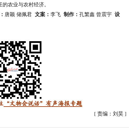
旺的农业与农村经济。
：
唐颖 储佩君
文案：
李飞
制作：
孔繁鑫 曾震宇
设
注
“文物会说话”有声海报专题
[
责编：刘昊
]