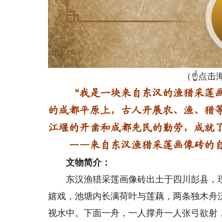
（☝点击
“我是一块来自东汉的渔猎采莲画
的成都平原上，古人开展农、渔、猎
江堰的开凿和成都先民的勤劳，成就
——来自东汉渔猎采莲画像砖的
文物简介：
东汉渔猎采莲画像砖出土于四川彭县，现
嬉戏，池塘内长满荷叶与莲藕，两条独木舟
视水中。下面一舟，一人撑舟一人张弓欲射