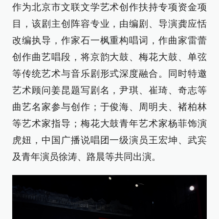
作为北京市文联文学艺术创作扶持专项资金项
目，该剧主创阵容专业，由编剧、导演龚应恬
改编执导，作家石一枫重构唱词，作曲家雷蕾
创作曲艺唱段，将京韵大鼓、梅花大鼓、单弦
等传统艺术与音乐剧形式深度融合。同时特邀
艺术顾问姜昆题写剧名，尹琪、崔琦、奇志等
曲艺名家参与创作；于俊海、周明夫、褚柏林
等艺术家指导；梅花大鼓青年艺术家杨菲饰演
虎妞，中国广播说唱团一级演员王宏坤、武宾
及青年演员徐涛、路晨等共同出演。