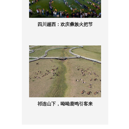
四川越西：欢庆彝族火把节
祁连山下，呦呦鹿鸣引客来