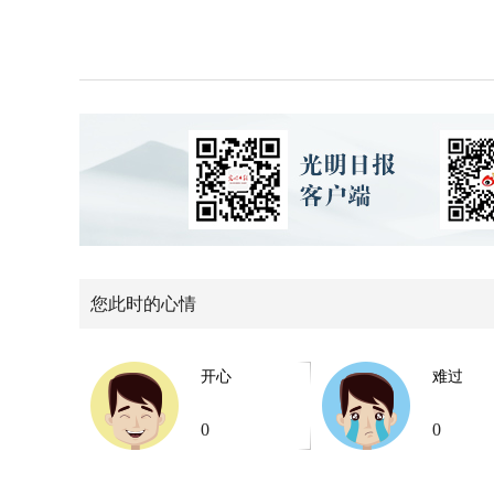
您此时的心情
开心
难过
0
0