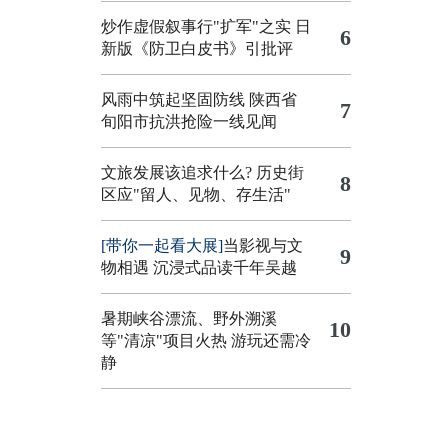
炒作虚假叙事行"扩军"之实
日
6
新版《防卫白皮书》引批评
风雨中筑起坚固防线 陕西省
7
旬阳市抗洪抢险一线见闻
文旅发展该追求什么?
历史街
8
区应"留人、见物、存生活"
[带你一起看大展]
当影视与文
9
物相遇 沉浸式品读千年吴越
暑期峡谷漂流、野外溯溪
10
等"清凉"项目火热 游玩还需冷
静