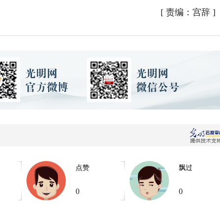
[
责编：宫辞
]
点赞
飘过
0
0