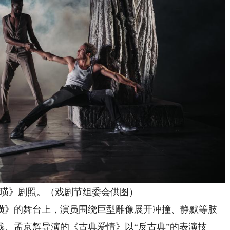
》剧照。（戏剧节组委会供图）
》的舞台上，演员围绕巨型雕像展开冲撞、静默等肢
、孟京辉导演的《古典爱情》以“反古典”的表演技