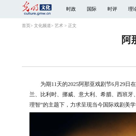
时政
国际
时评
理
首页
>
文化频道
>
艺术
>
正文
阿
为期11天的2025阿那亚戏剧节6月29
兰、比利时、挪威、意大利、希腊、西班牙、
理智”的主题下，力求呈现当今国际戏剧美