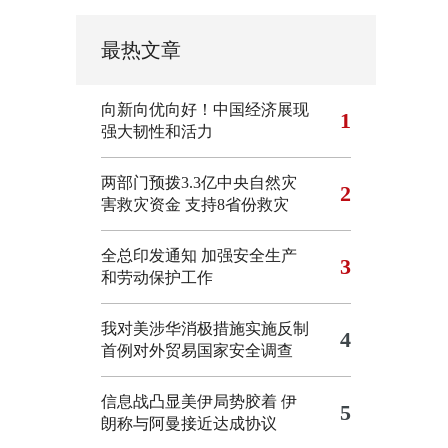
最热文章
向新向优向好！中国经济展现
1
强大韧性和活力
两部门预拨3.3亿中央自然灾
2
害救灾资金 支持8省份救灾
全总印发通知 加强安全生产
3
和劳动保护工作
我对美涉华消极措施实施反制
4
首例对外贸易国家安全调查
信息战凸显美伊局势胶着
伊
5
朗称与阿曼接近达成协议