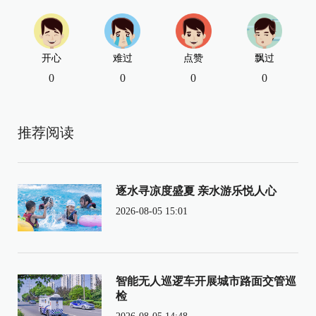
开心
难过
点赞
飘过
0
0
0
0
推荐阅读
逐水寻凉度盛夏 亲水游乐悦人心
2026-08-05 15:01
智能无人巡逻车开展城市路面交管巡
检