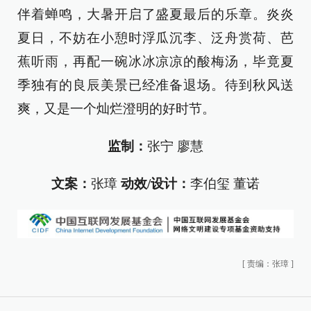
伴着蝉鸣，大暑开启了盛夏最后的乐章。炎炎
夏日，不妨在小憩时浮瓜沉李、泛舟赏荷、芭
蕉听雨，再配一碗冰冰凉凉的酸梅汤，毕竟夏
季独有的良辰美景已经准备退场。待到秋风送
爽，又是一个灿烂澄明的好时节。
监制：
张宁 廖慧
文案：
张璋
动效/设计：
李伯玺 董诺
[
责编：张璋
]