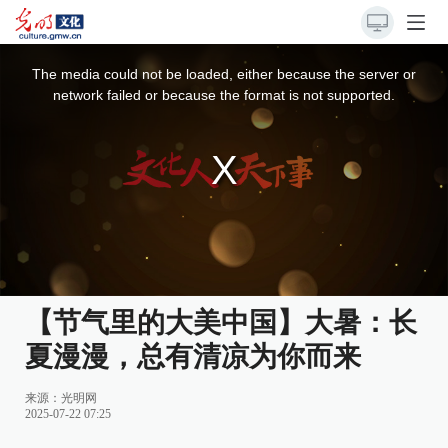
This
is
a
The media could not be loaded, either because the server or
modal
window.
network failed or because the format is not supported.
【节气里的大美中国】大暑：长
夏漫漫，总有清凉为你而来
来源：
光明网
2025-07-22 07:25