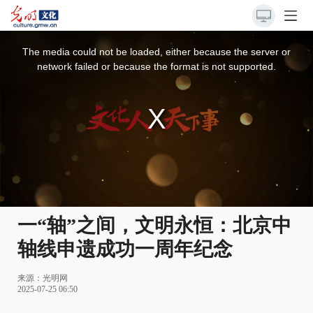
This
is
a
The media could not be loaded, either because the server or
modal
window.
network failed or because the format is not supported.
一“轴”之间，文明永恒：北京中
轴线申遗成功一周年纪念
来源：
光明网
2025-07-25 06:50