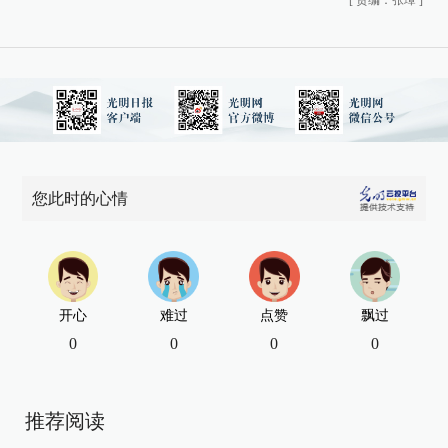
[
责编：张璋
]
您此时的心情
开心
难过
点赞
飘过
0
0
0
0
推荐阅读