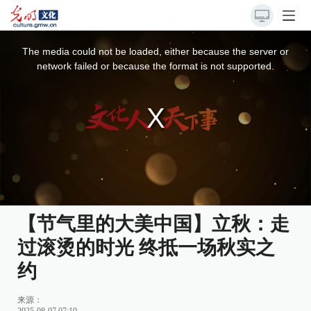
This
is
a
The media could not be loaded, either because the server or
modal
window.
network failed or because the format is not supported.
【节气里的大美中国】立秋：走
过滚烫的时光 终抵一场秋实之
约
来源：