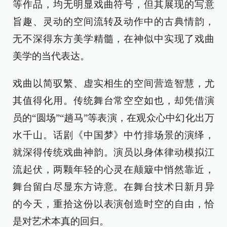
等作品，均无明显戏曲符号，但其展现的写意
旨趣、灵动的空间流转及动作中的古典情韵，
无不深得东方美学精髓，在神似中实现了戏曲
美学的当代表达。
戏曲以简驭繁、虚实相生的空间营造智慧，尤
其值得化用。传统舞台常空空如也，却凭借演
员的“圆场”“趟马”等表演，在观众心中幻化出万
水千山。话剧《中国梦》中竹排场景的演绎，
就深得传统戏曲神韵。演员以身体律动模拟江
流起伏，两颗年轻的心灵在颠簸中悄然靠近，
舞台留白尽显东方诗意。在舞台技术日新月异
的今天，重拾这份以表演创造时空的自由，恰
是对艺术本真的回归。