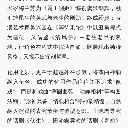
术家梅兰芳为《霸王别姬》编创虞姬剑舞，融
汇雉尾生的英武与老生的刚劲，终成经典；表
演艺术家吴兴国在《等待果陀》中以丑角程式
为基础，又借鉴《清风亭》中老生老旦的表
现，让角色在程式中挥洒自如，既展现出独特
风格，又揭示出深刻哲理。
化用之妙，更在于超越外在形似，将戏曲神韵
融入角色。成功的化用作品往往并不追求“像
戏”，而是将戏曲“浑圆曲弧、动静相衬”等构图
法则，“形神兼备、情眼相合”等神韵精髓，自然
融入演员的表演节奏与造型意识。王晓鹰导演
的话剧《伏生》、田沁鑫导演的话剧《青蛇》