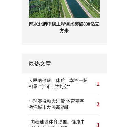
南水北调中线工程调水突破800亿立
方米
最热文章
人民的健康、体质、幸福一脉
1
相承
“宁可十防九空”
小球赛撬动大消费 体育赛事
2
激活城市发展新动能
“向着建设体育强国、健康中
3