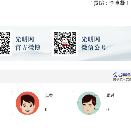
[
责编：李卓凝
]
点赞
飘过
0
0