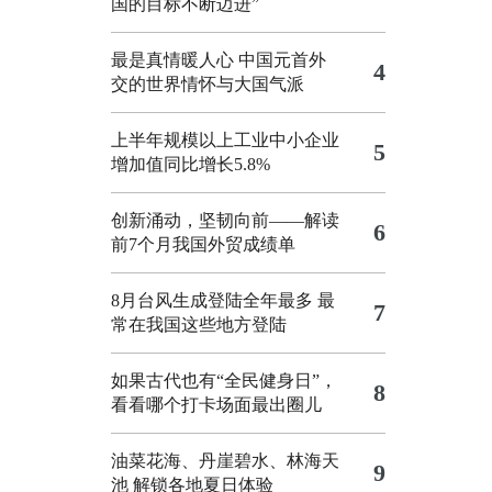
国的目标不断迈进”
最是真情暖人心 中国元首外
4
交的世界情怀与大国气派
上半年规模以上工业中小企业
5
增加值同比增长5.8%
创新涌动，坚韧向前——解读
6
前7个月我国外贸成绩单
8月台风生成登陆全年最多 最
7
常在我国这些地方登陆
如果古代也有“全民健身日”，
8
看看哪个打卡场面最出圈儿
油菜花海、丹崖碧水、林海天
9
池 解锁各地夏日体验