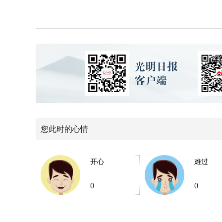
您此时的心情
开心
难过
0
0