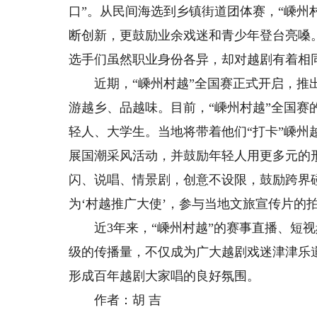
口”。从民间海选到乡镇街道团体赛，“嵊州
断创新，更鼓励业余戏迷和青少年登台亮嗓
选手们虽然职业身份各异，却对越剧有着相
近期，“嵊州村越”全国赛正式开启，推出
游越乡、品越味。目前，“嵊州村越”全国赛
轻人、大学生。当地将带着他们“打卡”嵊
展国潮采风活动，并鼓励年轻人用更多元的
闪、说唱、情景剧，创意不设限，鼓励跨界碰
为‘村越推广大使’，参与当地文旅宣传片的
近3年来，“嵊州村越”的赛事直播、短视频
级的传播量，不仅成为广大越剧戏迷津津乐
形成百年越剧大家唱的良好氛围。
作者：胡 吉