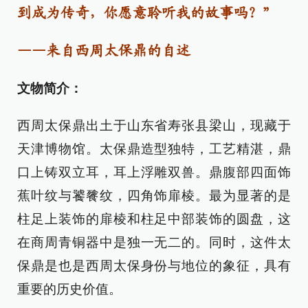
到成为传奇，你愿意聆听我的故事吗？”
——来自西周太保鼎的自述
文物简介：
西周太保鼎出土于山东省寿张县梁山，现藏于
天津博物馆。太保鼎造型独特，工艺精湛，鼎
口上铸双立耳，耳上浮雕双兽。鼎腹部四面饰
蕉叶纹与饕餮纹，四角饰扉棱。最为显著的是
柱足上装饰的扉棱和柱足中部装饰的圆盘，这
在商周青铜器中是独一无二的。同时，这件太
保鼎是也是西周太保身份与地位的象征，具有
重要的历史价值。