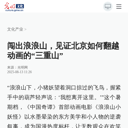
文化产业
>
闯出浪浪山，见证北京如何翻越
动画的“三重山”
来源：
光明网
2025-08-13 11:26
“浪浪山下，小猪妖望着洞口掠过的飞鸟，握紧
手中的葫芦轻声说：‘我想离开这里。’”这个暑
期档，《中国奇谭》首部动画电影《浪浪山小
妖怪》以水墨晕染的东方美学和小人物的逆袭
叙事，成为国漫热度标杆，让无数观众在欢笑