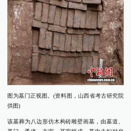
图为墓门正视图。(资料图，山西省考古研究院
供图)
该墓葬为八边形仿木构砖雕壁画墓，由墓道、