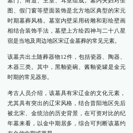
墓门、甬道、主室、耳室组成。墓内夫妇对坐
图、假门窗等壁面装饰是北方地区典型的宋元
时期墓葬风格。墓室内壁采用砖雕和彩绘壁画
相结合装饰手法，墓壁上方绘四神与二十八星
宿是当地及周边地区宋辽金墓葬的常见元素。
该墓共出土随葬器物12件，包括瓷器、陶器、
木器三类。其中，黑釉瓷碗、酱釉瓷罐是金元
时期的常见器形。
考古人员介绍，该墓具有宋辽金的文化元素，
尤其具有突出的辽宋风格，结合昔阳地区先后
被北宋、金统治的历史背景，在可资对比的纪
年墓来看，以金中期居多，综合可判断该墓约