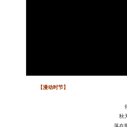
【漫动时节】
秋
落在