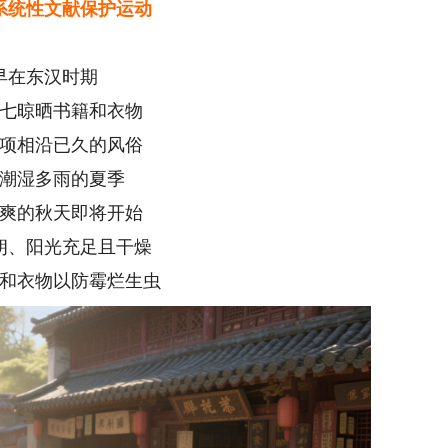
系统性文献保护运动
早在东汉时期
七晾晒书籍和衣物
项相沿已久的风俗
潮湿多雨的夏季
爽的秋天即将开始
朗、阳光充足且干燥
和衣物以防霉烂生虫