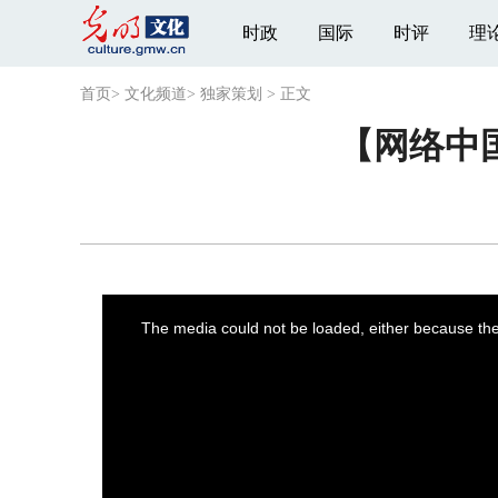
时政
国际
时评
理
首页
>
文化频道
>
独家策划
>
正文
【网络中
This
is
a
The media could not be loaded, either because the 
modal
window.