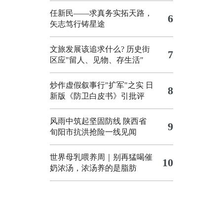
任新民——求真务实拓天路，
6
矢志笃行铸星途
文旅发展该追求什么?
历史街
7
区应"留人、见物、存生活"
炒作虚假叙事行"扩军"之实
日
8
新版《防卫白皮书》引批评
风雨中筑起坚固防线 陕西省
9
旬阳市抗洪抢险一线见闻
世界母乳喂养周｜别再猛喝催
10
奶浓汤，浓汤养的是脂肪