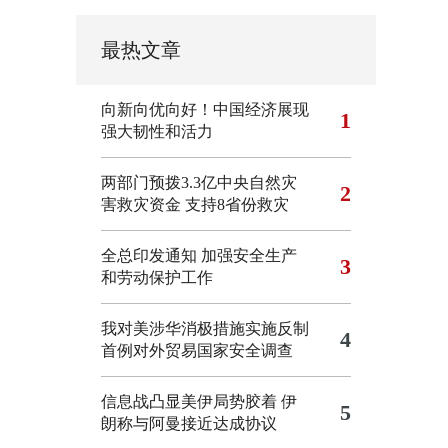
最热文章
向新向优向好！中国经济展现
1
强大韧性和活力
两部门预拨3.3亿中央自然灾
2
害救灾资金 支持8省份救灾
全总印发通知 加强安全生产
3
和劳动保护工作
我对美涉华消极措施实施反制
4
首例对外贸易国家安全调查
信息战凸显美伊局势胶着
伊
5
朗称与阿曼接近达成协议