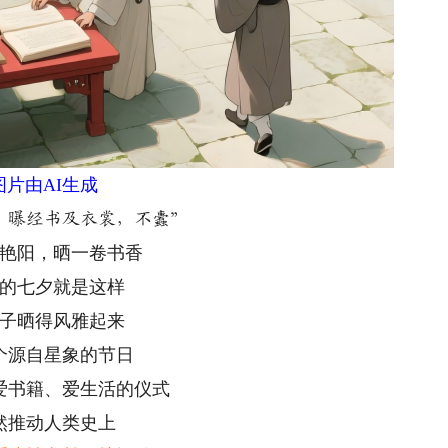
图片由AI生成
，曝经书及衣裳，不蠹”
艳阳，晒一卷书香
的七夕就是这样
子晒得风雅起来
个源自星象的节日
爱书籍、爱生活的仪式
然推动人类史上