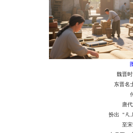
魏晋时
东晋名
唐代
扮出
“天
至宋