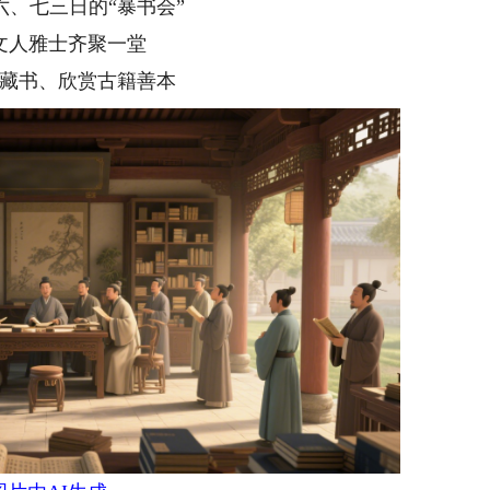
六、七三日的“暴书会”
文人雅士齐聚一堂
藏书、欣赏古籍善本