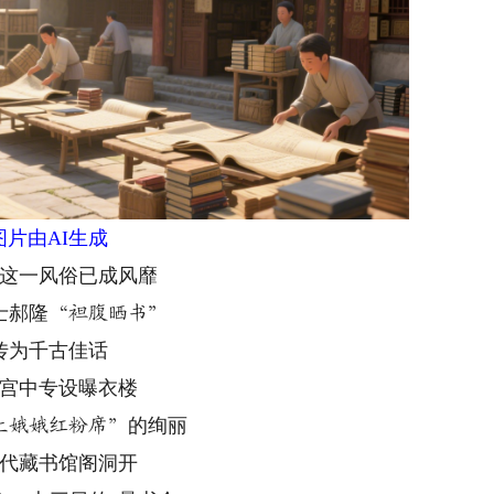
图片由AI生成
这一风俗已成风靡
士郝隆
“袒腹晒书”
传为千古佳话
宫中专设曝衣楼
的绚丽
上娥娥红粉席”
代藏书馆阁洞开