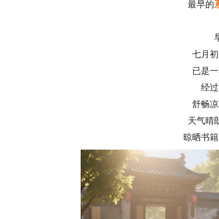
最早的
七月初
已是一
经过
舒畅凉
天气晴
晾晒书籍