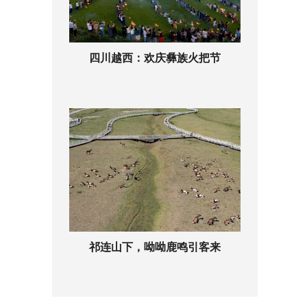
四川越西：欢庆彝族火把节
祁连山下，呦呦鹿鸣引客来