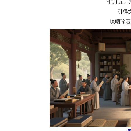
七月五、
引得
晾晒珍贵