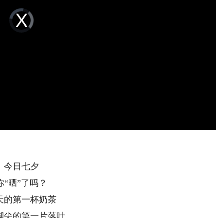
Video
Player
is
loading.
今日七夕
你“晒”了吗？
天的第一杯奶茶
脚尖的第一片落叶