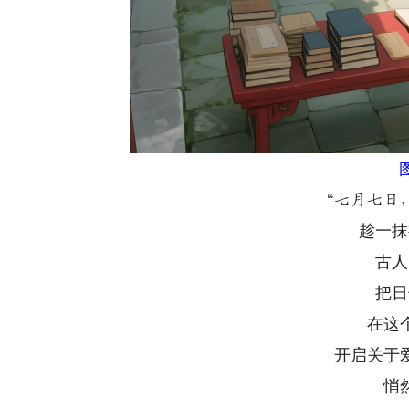
“七月七日
趁一抹
古人
把日
在这
开启关于
悄