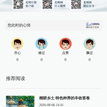
您此时的心情
开心
难过
点赞
飘过
0
0
0
0
推荐阅读
精耕乡土 特色种养的丰收答卷
2026-08-06 14:41