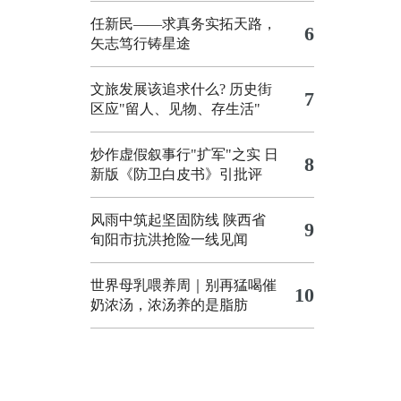
任新民——求真务实拓天路，
6
矢志笃行铸星途
文旅发展该追求什么?
历史街
7
区应"留人、见物、存生活"
炒作虚假叙事行"扩军"之实
日
8
新版《防卫白皮书》引批评
风雨中筑起坚固防线 陕西省
9
旬阳市抗洪抢险一线见闻
世界母乳喂养周｜别再猛喝催
10
奶浓汤，浓汤养的是脂肪