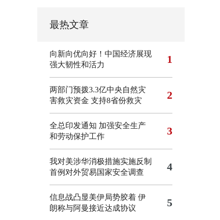
最热文章
向新向优向好！中国经济展现
1
强大韧性和活力
两部门预拨3.3亿中央自然灾
2
害救灾资金 支持8省份救灾
全总印发通知 加强安全生产
3
和劳动保护工作
我对美涉华消极措施实施反制
4
首例对外贸易国家安全调查
信息战凸显美伊局势胶着
伊
5
朗称与阿曼接近达成协议