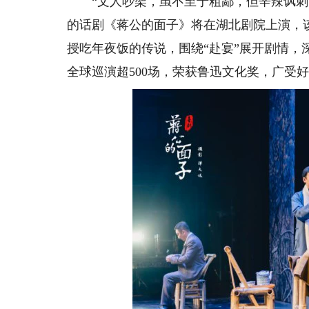
“文人吵架，虽不至于粗鄙，但辛辣讽刺，
的话剧《蒋公的面子》将在湖北剧院上演，该
授吃年夜饭的传说，围绕“赴宴”展开剧情
全球巡演超500场，荣获鲁迅文化奖，广受