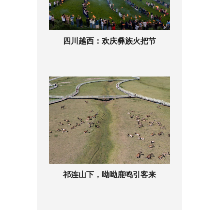
四川越西：欢庆彝族火把节
祁连山下，呦呦鹿鸣引客来