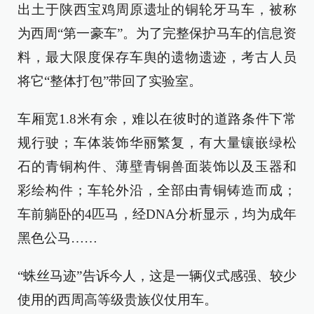
出土于陕西宝鸡周原遗址的铜轮牙马车，被称
为西周“第一豪车”。为了完整保护马车的信息资
料，最大限度保存车舆的遗物遗迹，考古人员
将它“整体打包”带回了实验室。
车厢宽1.8米有余，难以在彼时的道路条件下常
规行驶；车体装饰华丽繁复，有大量镶嵌绿松
石的青铜构件、薄壁青铜兽面装饰以及玉器和
彩绘构件；车轮外沿，全部由青铜铸造而成；
车前躺卧的4匹马，经DNA分析显示，均为成年
黑色公马……
“蛛丝马迹”告诉今人，这是一辆仪式感强、较少
使用的西周高等级贵族仪仗用车。