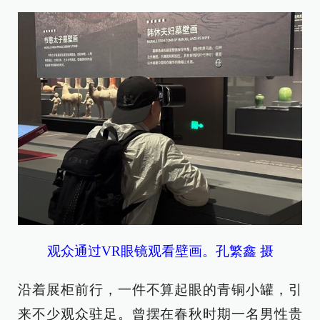
观众通过VR眼镜观看壁画。孔繁鑫 摄
沿着展柜前行，一件不算起眼的青铜小罐，引
来不少观众驻足。曾摆在春秋时期一名男性贵