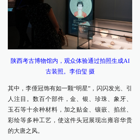
陕西考古博物馆内，观众体验通过拍照生成AI
古装照。李伯玺 摄
其中，李倕冠饰有如一颗“明星”，闪闪发光、引
人注目。数百个部件，金、银、珍珠、象牙、
玉石等十余种材料，加之贴金、镶嵌、掐丝、
彩绘等多种工艺，使这件头冠展现出雍容华贵
的大唐之风。