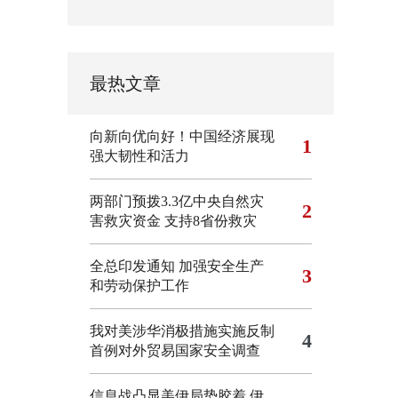
最热文章
向新向优向好！中国经济展现
1
强大韧性和活力
两部门预拨3.3亿中央自然灾
2
害救灾资金 支持8省份救灾
全总印发通知 加强安全生产
3
和劳动保护工作
我对美涉华消极措施实施反制
4
首例对外贸易国家安全调查
信息战凸显美伊局势胶着
伊