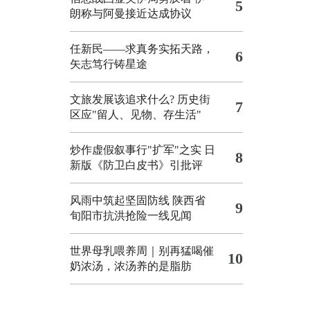
5
朗称与阿曼接近达成协议
任新民——求真务实拓天路，
6
矢志笃行铸星途
文旅发展该追求什么?
历史街
7
区应"留人、见物、存生活"
炒作虚假叙事行"扩军"之实
日
8
新版《防卫白皮书》引批评
风雨中筑起坚固防线 陕西省
9
旬阳市抗洪抢险一线见闻
世界母乳喂养周｜别再猛喝催
10
奶浓汤，浓汤养的是脂肪