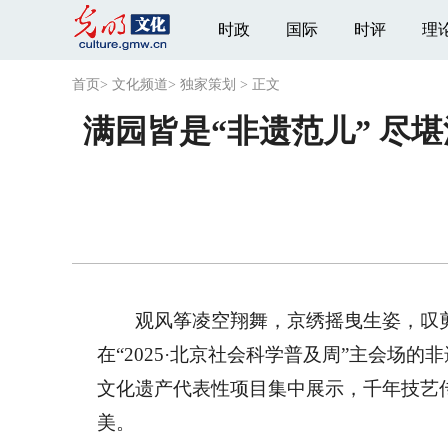
时政
国际
时评
理
首页
>
文化频道
>
独家策划
>
正文
满园皆是“非遗范儿” 尽堪
观风筝凌空翔舞，京绣摇曳生姿，叹剪画
在“2025·北京社会科学普及周”主会场
文化遗产代表性项目集中展示，千年技艺
美。