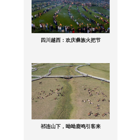
四川越西：欢庆彝族火把节
祁连山下，呦呦鹿鸣引客来