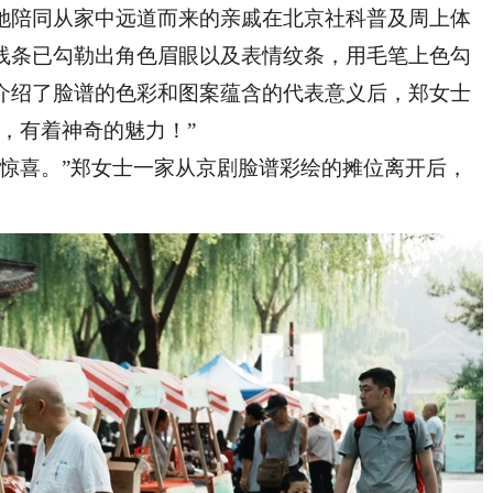
陪同从家中远道而来的亲戚在北京社科普及周上体
线条已勾勒出角色眉眼以及表情纹条，用毛笔上色勾
介绍了脸谱的色彩和图案蕴含的代表意义后，郑女士
，有着神奇的魅力！”
喜。”郑女士一家从京剧脸谱彩绘的摊位离开后，