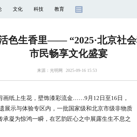
论
文化
科技
教育
活色生香里—— “2025·北京社
市民畅享文化盛宴
来源：
光明网
2025-09-16 15:53
纸上生花，壁饰漆彩流金……9月12日至16日，
的非遗展示与体验专区内，一批国家级和北京市级非物质
传承凝为惊鸿一瞬，在艺韵匠心之中展露生生不息之