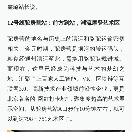
鑫璐站长说。
12号线驼房营站：前方到站，潮流摩登艺术区
驼房营的地名与历史上的漕运和骆驼运输密切
相关。金元时期，驼房营是坝河的转运码头，
粮食经通州漕运至此，需换用骆驼驮载进城。
而现在，这里已经成为科技与艺术的梦幻之
地，汇聚了上百家人工智能、VR、区块链等互
联网3.0、高新技术产业领域前沿性企业，更是
北京著名的“网红打卡地”，聚集度超高的艺术展
示空间。从驼房营站A口步行10分钟左右，就可
以到达798・751艺术区了。