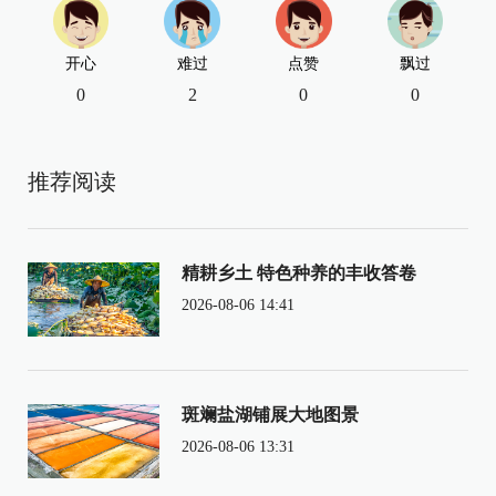
开心
难过
点赞
飘过
0
2
0
0
推荐阅读
精耕乡土 特色种养的丰收答卷
2026-08-06 14:41
斑斓盐湖铺展大地图景
2026-08-06 13:31