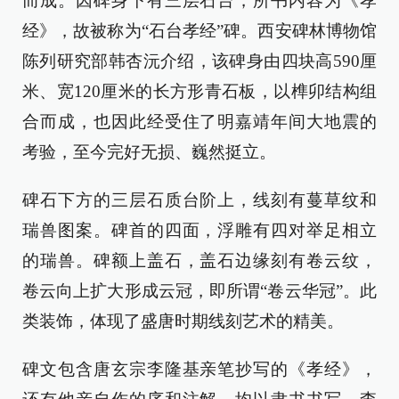
而成。因碑身下有三层石台，所书内容为《孝
经》，故被称为“石台孝经”碑。西安碑林博物馆
陈列研究部韩杏沅介绍，该碑身由四块高590厘
米、宽120厘米的长方形青石板，以榫卯结构组
合而成，也因此经受住了明嘉靖年间大地震的
考验，至今完好无损、巍然挺立。
碑石下方的三层石质台阶上，线刻有蔓草纹和
瑞兽图案。碑首的四面，浮雕有四对举足相立
的瑞兽。碑额上盖石，盖石边缘刻有卷云纹，
卷云向上扩大形成云冠，即所谓“卷云华冠”。此
类装饰，体现了盛唐时期线刻艺术的精美。
碑文包含唐玄宗李隆基亲笔抄写的《孝经》，