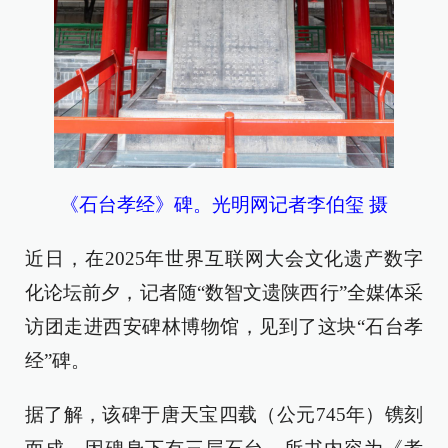
《石台孝经》碑。光明网记者李伯玺 摄
近日，在2025年世界互联网大会文化遗产数字
化论坛前夕，记者随“数智文遗陕西行”全媒体采
访团走进西安碑林博物馆，见到了这块“石台孝
经”碑。
据了解，该碑于唐天宝四载（公元745年）镌刻