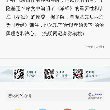
还有他亲自作的序和注解，均以隶书书写。李
隆基还在序文中阐明了《孝经》的重要性和训
注《孝经》的原委。据了解，李隆基先后两次
为《孝经》训注，也体现了他“以孝治天下”的治
国理念和决心。（光明网记者 孙满桃）
[
责编：杨煜
]
您此时的心情