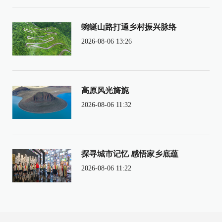
蜿蜒山路打通乡村振兴脉络
2026-08-06 13:26
高原风光旖旎
2026-08-06 11:32
探寻城市记忆 感悟家乡底蕴
2026-08-06 11:22