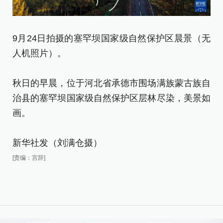
9月24日拍摄的塞罕坝国家级自然保护区晨景（无
9
人机照片）。
人
秋日的早晨，位于河北省承德市围场满族蒙古族自
秋
治县的塞罕坝国家级自然保护区层林尽染，美景如
治
画。
画
新华社发（刘满仓摄）
新
[责编：宫辞]
[责