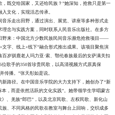
歌，既交给国家，又还给民族？”她深知，抢救只是第一
融入文化，实现活态传承。
音乐走出田野，通过演出、展览、讲座等多种形式走
术理念与实践方案，同时联系人民音乐出版社。在多方
田野来：中国北方少数民族民间音乐濒危抢救项目——
+文字、线上+线下”融合形式推出成果。该项目聚焦演
族百岁驯鹿老人玛力亚·索、鄂伦春族最后的女萨满关扣
6位歌手的350首珍贵民歌，以高清视频方式原真保
并传播。”张天彤如是说。
新路径。在中国音乐学院的大力支持下，她创办了“新
标本，而是依然活跃的文化实践”。她带领学生学唱蒙古
歌》、羌族“郎巴”，以及北京民歌、左权民歌、新化山
民族、不同风格的民歌在教室与舞台上回响，交织成多