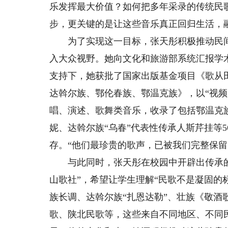
乐发挥最大价值？如何把多年采录的传统民
步，更关键的是让这些音乐真正回归生活，
为了实现这一目标，张天彤积极推动民间
入大众视野。她向文化和旅游部系统汇报学
支持下，她获批了国家出版基金项目《歌从
达斡尔族、鄂伦春族、鄂温克族》，以“视频
唱、演述、歌舞类音乐，收录了包括鄂温克
妮、达斡尔族“乌春”代表性传承人斯芹挂等5
存。“他们最珍贵的歌声，已被我们完整保留
与此同时，张天彤在校园中开辟出传承的
山歌社”，希望让学生理解“民歌不是凝固的
族长调、达斡尔族“扎恩达勒”、壮族《敬酒
歌、陕北民歌等，这些来自不同地区、不同