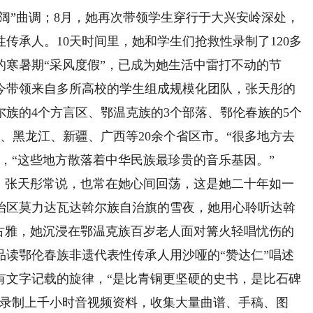
令阔”曲调；8月，她再次带领学生穿行于大兴安岭深处，
传承人。10天时间里，她和学生们抢救性录制了120多
的寒暑期“采风度假”，已成为她生活中雷打不动的节
今带领来自多所高校的学生组成规模化团队，张天彤的
尔族的4个方言区、鄂温克族的3个部落、鄂伦春族的5个
、黑龙江、新疆、广西等20余个省区市。“很多地方去
，“这些地方散落着中华民族最珍贵的音乐基因。”
张天彤常说，也常在她心间回荡，这是她二十年如一
治区莫力达瓦达斡尔族自治旗的雪夜，她用心聆听达斡
鲁古雅，她沉浸在鄂温克族百岁老人面对篝火轻唱忧伤的
品读鄂伦春族非遗代表性传承人用沙哑的“赞达仁”唱述
有文字记载的旋律，“是比青铜更坚硬的史书，是比石碑
，录制上千小时音视频资料，收集大量曲谱、手稿、图