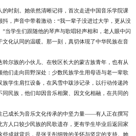
的时刻。她依然清晰记得，首次走进中国音乐学院课
颤抖，声音中带着激动：“我一辈子没进过大学，更从没
。”当学生们跟随他的琴声与歌唱轻声相和，老人眼中闪
于文化认同的温暖。那一刻，真切体现了中华民族在音
斡尔族的小伙儿、在牧区长大的蒙古族青年，也有从
领他们走向田野深处：少数民族学生用母语与老一辈歌
汉族学生肩扛设备，在风雪中跋涉记录，以行动传递跨
不同民族，他们却因音乐相聚、因文化相融，在共同的
已成长为音乐文化传承的中坚力量——有人正在撰写
北方人口较少民族的民歌遗存，更有学生毕业后返回家
这些成就背后，是张天彤细致的关怀与坚定的支持。她