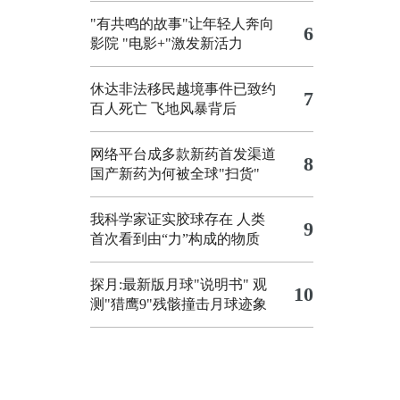
"有共鸣的故事"让年轻人奔向
6
影院
"电影+"激发新活力
休达非法移民越境事件已致约
7
百人死亡
飞地风暴背后
网络平台成多款新药首发渠道
8
国产新药为何被全球"扫货"
我科学家证实胶球存在 人类
9
首次看到由“力”构成的物质
探月:最新版月球"说明书"
观
10
测"猎鹰9"残骸撞击月球迹象