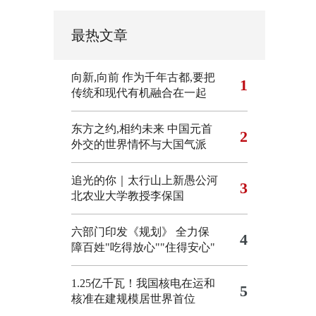
最热文章
向新,向前
作为千年古都,要把
1
传统和现代有机融合在一起
东方之约,相约未来 中国元首
2
外交的世界情怀与大国气派
追光的你｜太行山上新愚公河
3
北农业大学教授李保国
六部门印发《规划》 全力保
4
障百姓"吃得放心""住得安心"
1.25亿千瓦！我国核电在运和
5
核准在建规模居世界首位