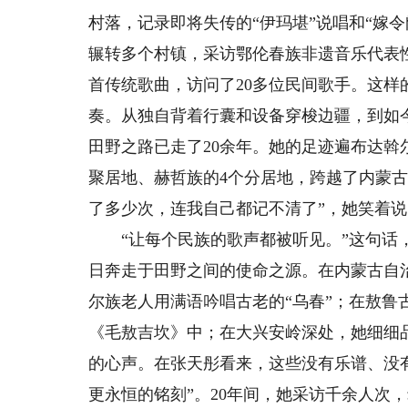
村落，记录即将失传的“伊玛堪”说唱和“嫁
辗转多个村镇，采访鄂伦春族非遗音乐代表性
首传统歌曲，访问了20多位民间歌手。这样
奏。从独自背着行囊和设备穿梭边疆，到如
田野之路已走了20余年。她的足迹遍布达斡
聚居地、赫哲族的4个分居地，跨越了内蒙古
了多少次，连我自己都记不清了”，她笑着说
“让每个民族的歌声都被听见。”这句话，
日奔走于田野之间的使命之源。在内蒙古自
尔族老人用满语吟唱古老的“乌春”；在敖
《毛敖吉坎》中；在大兴安岭深处，她细细
的心声。在张天彤看来，这些没有乐谱、没
更永恒的铭刻”。20年间，她采访千余人次