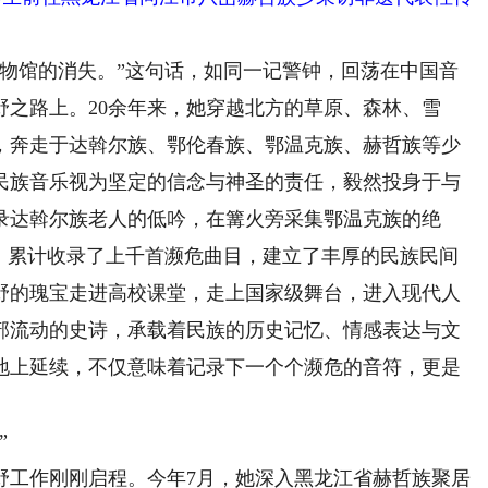
馆的消失。”这句话，如同一记警钟，回荡在中国音
野之路上。20余年来，她穿越北方的草原、森林、雪
，奔走于达斡尔族、鄂伦春族、鄂温克族、赫哲族等少
民族音乐视为坚定的信念与神圣的责任，毅然投身于与
录达斡尔族老人的低吟，在篝火旁采集鄂温克族的绝
响，累计收录了上千首濒危曲目，建立了丰厚的民族民间
野的瑰宝走进高校课堂，走上国家级舞台，进入现代人
部流动的史诗，承载着民族的历史记忆、情感表达与文
地上延续，不仅意味着记录下一个个濒危的音符，更是
”
工作刚刚启程。今年7月，她深入黑龙江省赫哲族聚居