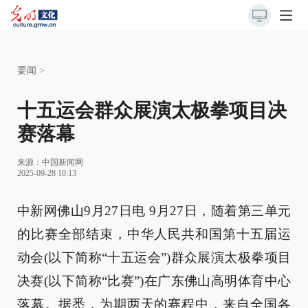
要闻
>
十五运会群众展演太极拳项目决
赛落幕
来源：
中国新闻网
2025-09-28 10:13
中新网佛山9月27日电 9月27日，随着第三单元
的比赛全部结束，中华人民共和国第十五届运
动会(以下简称“十五运会”)群众展演太极拳项目
决赛(以下简称“比赛”)在广东佛山高明体育中心
落幕。据悉，为期两天的赛程中，来自全国各