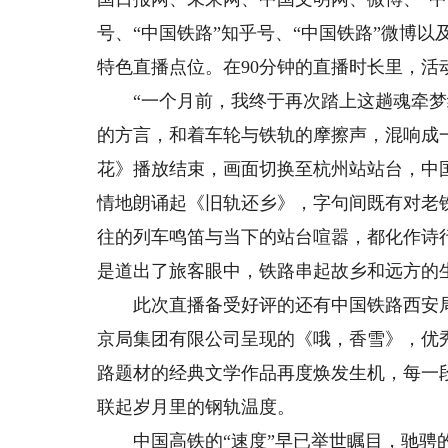
号、“中国铁路”知乎号、“中国铁路”微博
特色直播点位。在90分钟的直播时长里，活
“一个月前，我终于再次踏上这趟魂牵梦
的方言，和着车轮与铁轨的摩擦声，混响成
花》播放结束，画面切换至杭州站站台，中
情地朗诵起《旧轨还乡》，字句间既有对老
往的列车鸣笛与当下的站台喧嚣，都化作诗
是道出了旅客眼中，铁路串起故乡和远方的
此次直播备受好评的还有中国铁路西安局
京局集团有限公司呈现的《哦，香雪》，优
路题材的经典文学作品再度焕发生机，每一
联起岁月里的钢轨温度。
中国高铁的“速度”早已举世瞩目，驰骋的