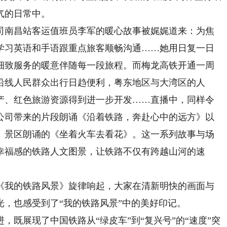
气的日常中。
南昌站客运值班员李军的暖心故事被娓娓道来：为焦
学习英语和手语跟重点旅客顺畅沟通……她用日复一日
细致服务的暖意伴随每一段旅程。而梅龙高铁开通一周
沿线人民群众出行日趋便利，粤东地区与大湾区的人
产、红色旅游资源得到进一步开发……直播中，同样令
公司带来的片段朗诵《沿着铁路，奔赴心中的远方》以
、景区朗诵的《坐着火车去看花》。这一系列故事与场
幸福感的铁路人文图景，让铁路不仅有跨越山河的速
我的铁路风景》旋律响起，大家在清新明快的画面与
，也感受到了“我的铁路风景”中的美好印记。
展现了中国铁路从“绿皮车”到“复兴号”的“速度”突