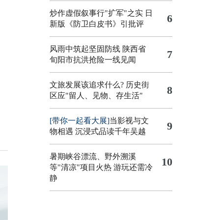
炒作虚假叙事行"扩军"之实
日
6
新版《防卫白皮书》引批评
风雨中筑起坚固防线 陕西省
7
旬阳市抗洪抢险一线见闻
文旅发展该追求什么?
历史街
8
区应"留人、见物、存生活"
[带你一起看大展]
当影视与文
9
物相遇 沉浸式品读千年吴越
暑期峡谷漂流、野外溯溪
10
等"清凉"项目火热 游玩还需冷
静