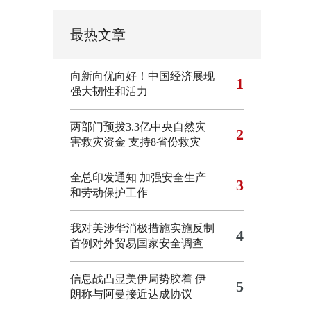
最热文章
向新向优向好！中国经济展现
1
强大韧性和活力
两部门预拨3.3亿中央自然灾
2
害救灾资金 支持8省份救灾
全总印发通知 加强安全生产
3
和劳动保护工作
我对美涉华消极措施实施反制
4
首例对外贸易国家安全调查
信息战凸显美伊局势胶着
伊
5
朗称与阿曼接近达成协议