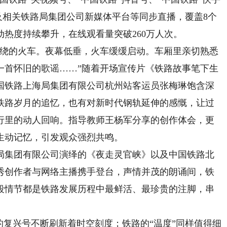
以及相关铁路局集团公司新媒体平台等同步直播，覆盖8个
动热度持续攀升，在线观看量突破260万人次。
绕的火车。夜幕低垂，火车缓缓启动。车厢里亲切熟悉
一首怀旧的歌谣……”随着开场宣传片《铁路故事笔下生
国铁路上海局集团有限公司杭州站客运员张梅琳饱含深
铁路岁月的追忆，也有对新时代钢轨延伸的感慨，让过
行里的动人回响。指导教师王杨军分享的创作体会，更
生动记忆，引发观众强烈共鸣。
集团有限公司演绎的《夜走灵官峡》以及中国铁路北
秀创作者与网络主播携手登台，声情并茂的朗诵间，铁
段情节都是铁路发展历程中最鲜活、最珍贵的注脚，串
复兴号不断刷新着时空刻度；铁路的“温度”同样值得细