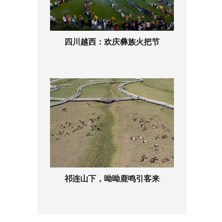
四川越西：欢庆彝族火把节
祁连山下，呦呦鹿鸣引客来