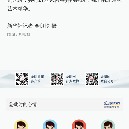
进院落，共有27座风格各异的建筑，融汇南北园林
进
艺术精华。
艺
新华社记者 金良快 摄
新
[责编：丛芳瑶]
[责
您此时的心情