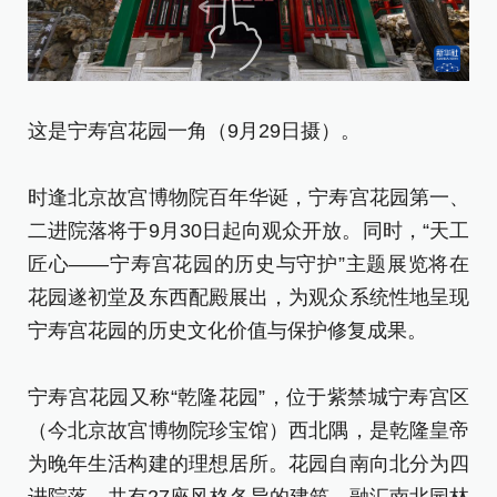
这是宁寿宫花园一角（9月29日摄）。
这
时逢北京故宫博物院百年华诞，宁寿宫花园第一、
时
二进院落将于9月30日起向观众开放。同时，“天工
二
匠心——宁寿宫花园的历史与守护”主题展览将在
匠
花园遂初堂及东西配殿展出，为观众系统性地呈现
花
宁寿宫花园的历史文化价值与保护修复成果。
宁
宁寿宫花园又称“乾隆花园”，位于紫禁城宁寿宫区
宁
（今北京故宫博物院珍宝馆）西北隅，是乾隆皇帝
（
为晚年生活构建的理想居所。花园自南向北分为四
为