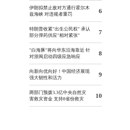
伊朗拟禁止敌对方通行霍尔木
6
兹海峡 对违规者重罚
特朗普收紧"出生公民权"
承认
7
部分弹药供应"相对紧张"
"白海豚"将向华东沿海靠近
针
8
对浙闽启动四级应急响应
向新向优向好！中国经济展现
9
强大韧性和活力
两部门预拨3.3亿中央自然灾
10
害救灾资金 支持8省份救灾