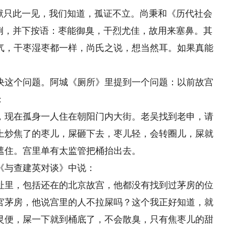
只此一见，我们知道，孤证不立。尚秉和《历代社会
一例，并下按语：枣能御臭，干烈尤佳，故用来塞鼻。其
气，干枣湿枣都一样，尚氏之说，想当然耳。如果真能
这个问题。阿城《厕所》里提到一个问题：以前故宫
：
现在孤身一人住在朝阳门内大街。老吴找到老申，请
上炒焦了的枣儿，屎砸下去，枣儿轻，会转圈儿，屎就
遮住。宫里单有太监管把桶抬出去。
与查建英对谈》中说：
里，包括还在的北京故宫，他都没有找到过茅房的位
官茅房，他说宫里的人不拉屎吗？这个我正好知道，就
灵便，屎一下就到桶底了，不会散臭，只有焦枣儿的甜