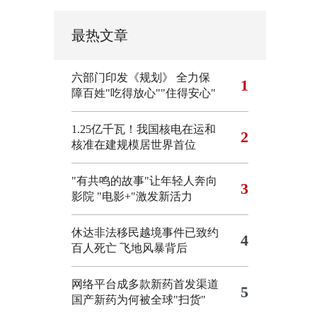
最热文章
六部门印发《规划》 全力保
1
障百姓"吃得放心""住得安心"
1.25亿千瓦！我国核电在运和
2
核准在建规模居世界首位
"有共鸣的故事"让年轻人奔向
3
影院
"电影+"激发新活力
休达非法移民越境事件已致约
4
百人死亡
飞地风暴背后
网络平台成多款新药首发渠道
5
国产新药为何被全球"扫货"