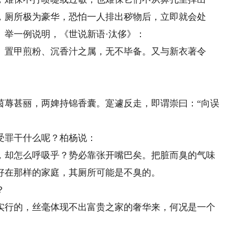
，厕所极为豪华，恐怕一人排出秽物后，立即就会处
。举一例说明，《世说新语·汰侈》：
置甲煎粉、沉香汁之属，无不毕备。又与新衣著令
蓐甚丽，两婢持锦香囊。寔遽反走，即谓崇曰：“向误
罪干什么呢？柏杨说：
却怎么呼吸乎？势必靠张开嘴巴矣。把脏而臭的气味
好在那样的家庭，其厕所可能是不臭的。
？
行的，丝毫体现不出富贵之家的奢华来，何况是一个