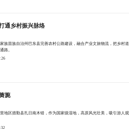
打通乡村振兴脉络
家族苗族自治州巴东县完善农村公路建设，融合产业文旅物流，把乡村道
通路。
:26
旖旎
里地区措勤县扎日南木错，作为国家级湿地，高原风光壮美，吸引游人观
:32