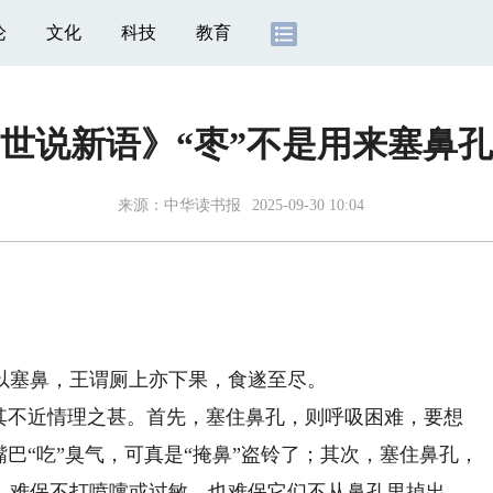
论
文化
科技
教育
世说新语》“枣”不是用来塞鼻
来源：
中华读书报
2025-09-30 10:04
塞鼻，王谓厕上亦下果，食遂至尽。
不近情理之甚。首先，塞住鼻孔，则呼吸困难，要想
嘴巴“吃”臭气，可真是“掩鼻”盗铃了；其次，塞住鼻孔，
，难保不打喷嚏或过敏，也难保它们不从鼻孔里掉出