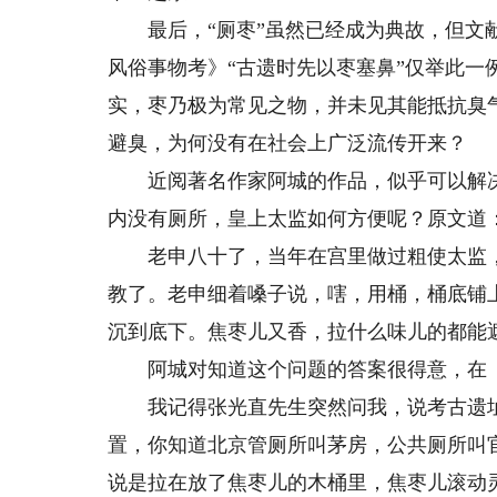
最后，“厕枣”虽然已经成为典故，但文献
风俗事物考》“古遗时先以枣塞鼻”仅举此
实，枣乃极为常见之物，并未见其能抵抗臭
避臭，为何没有在社会上广泛流传开来？
近阅著名作家阿城的作品，似乎可以解决
内没有厕所，皇上太监如何方便呢？原文道
老申八十了，当年在宫里做过粗使太监，
教了。老申细着嗓子说，嗐，用桶，桶底铺
沉到底下。焦枣儿又香，拉什么味儿的都能
阿城对知道这个问题的答案很得意，在《
我记得张光直先生突然问我，说考古遗址
置，你知道北京管厕所叫茅房，公共厕所叫
说是拉在放了焦枣儿的木桶里，焦枣儿滚动