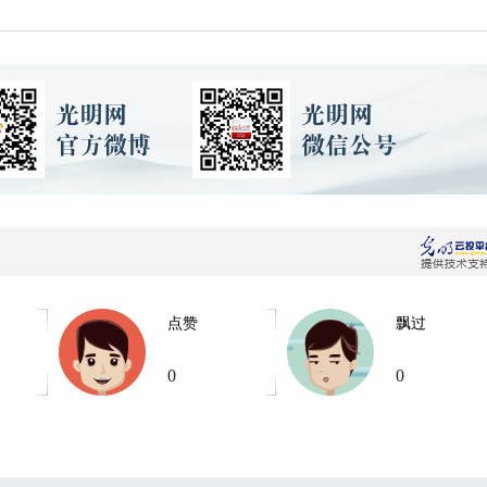
点赞
飘过
0
0