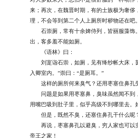
来；再次，在魏晋时期，有的士族极为奢侈
理，不会等到第二个人上厕所时秽物还在吧
石崇厕，常有十余婢侍列，皆丽服藻饰。
出，客多羞不能如厕。
《语林》曰：
刘寔诣石崇，如厕，见有绛纱帐大床，茵
入卿室内。”崇曰：“是厕耳。”
这样的厕所何来臭气？还用枣塞住鼻孔受
问题是如果用枣塞鼻，臭味虽然闻不到，
用嘴巴吸到肚子里，似乎高级不到哪里去。
但是，既然不臭，还塞住鼻孔干什么呢
再说，枣塞鼻孔以避臭，穷人家也可以实
帝王之家！