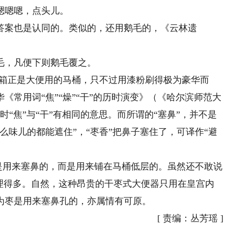
嗯嗯嗯，点头儿。
案也是认同的。类似的，还用鹅毛的，《云林遗
，凡便下则鹅毛覆之。
箱正是大便用的马桶，只不过用漆粉刷得极为豪华而
《常用词“焦”“燥”“干”的历时演变》（《哈尔滨师范大
时“焦”与“干”有相同的意思。而所谓的“塞鼻”，并不是
么味儿的都能遮住”，“枣香”把鼻子塞住了，可译作“避
是用来塞鼻的，而是用来铺在马桶低层的。虽然还不敢说
有理得多。自然，这种昂贵的干枣式大便器只用在皇宫内
为枣是用来塞鼻孔的，亦属情有可原。
[
责编：丛芳瑶
]