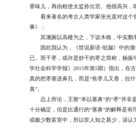
香味儿，再由粗使太监拎出宫。他很高兴，
看来著名的考古人类学家张光直对这个答
事》：
其溷厕以高楼为之，下设木格，中实鹅毛
因此我认为，《世说新语·纰漏》中的漆
已。而干枣，或许是炒干的枣之简称，杨振华
学社会科学学报》2015年第5期）指出，在古
真的把枣塞进鼻孔，而是“焦枣儿又香，拉什
臭”。
总上所论，王敦“本以塞鼻”的“枣”并非
十分确定，但是比通行的“塞鼻”的解释是
或极少数富室中，所以世人知之甚少，误认