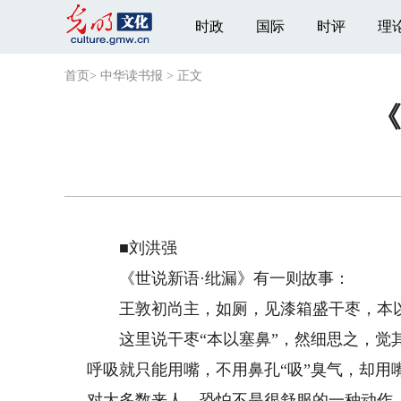
时政
国际
时评
理
首页
>
中华读书报
>
正文
《
■刘洪强
《世说新语·纰漏》有一则故事：
王敦初尚主，如厕，见漆箱盛干枣，本以
这里说干枣“本以塞鼻”，然细思之，觉其
呼吸就只能用嘴，不用鼻孔“吸”臭气，却用
对大多数来人，恐怕不是很舒服的一种动作