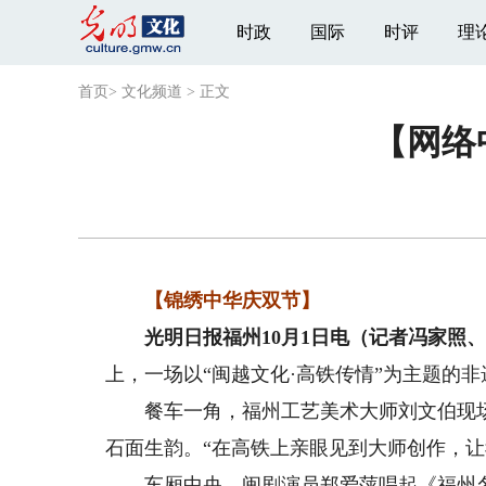
时政
国际
时评
理
首页
>
文化频道
>
正文
【网络
【锦绣中华庆双节】
光明日报福州10月1日电（记者冯家照、
上，一场以“闽越文化·高铁传情”为主题的
餐车一角，福州工艺美术大师刘文伯现场演
石面生韵。“在高铁上亲眼见到大师创作，让
车厢中央，闽剧演员郑爱萍唱起《福州名