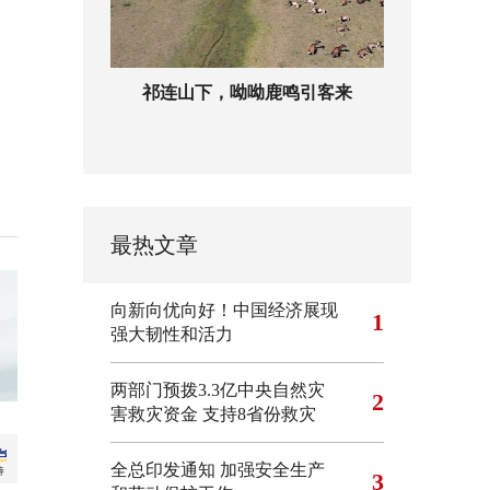
祁连山下，呦呦鹿鸣引客来
最热文章
向新向优向好！中国经济展现
1
强大韧性和活力
两部门预拨3.3亿中央自然灾
2
害救灾资金 支持8省份救灾
全总印发通知 加强安全生产
3