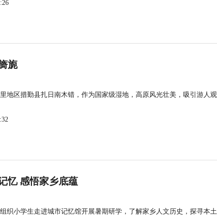
:26
旖旎
里地区措勤县扎日南木错，作为国家级湿地，高原风光壮美，吸引游人观
:32
记忆 感悟家乡底蕴
组织小学生走进城市记忆馆开展暑期研学，了解家乡人文历史，探寻本土