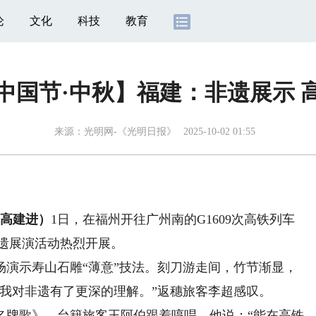
论
文化
科技
教育
中国节·中秋】福建：非遗展示 
来源：
光明网-《光明日报》
2025-10-02 01:55
高建进）
1日，在福州开往广州南的G1609次高铁列车
非遗展演活动热烈开展。
示寿山石雕“薄意”技法。刻刀游走间，竹节渐显，
我对非遗有了更深的理解。”返穗旅客李超感叹。
牌歌》。台籍旅客王阿伯跟着哼唱，他说：“能在高铁