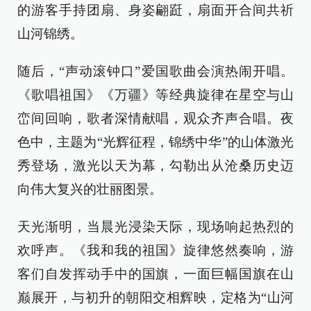
的游客手持团扇、身姿翩跹，扇面开合间共祈
山河锦绣。
随后，“声动滚钟口”爱国歌曲会演热闹开唱。
《歌唱祖国》《万疆》等经典旋律在星空与山
峦间回响，歌者深情献唱，观众齐声合唱。夜
色中，主题为“光辉征程，锦绣中华”的山体激光
秀登场，激光以天为幕，勾勒出从沧桑历史迈
向伟大复兴的壮丽图景。
天光渐明，当晨光浸染天际，现场响起热烈的
欢呼声。《我和我的祖国》旋律悠然奏响，游
客们自发挥动手中的国旗，一面巨幅国旗在山
巅展开，与初升的朝阳交相辉映，定格为“山河