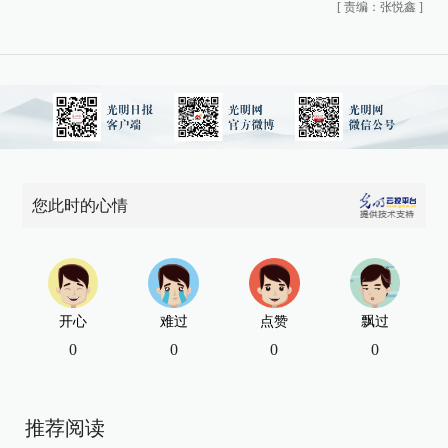
[
责编：张悦鑫
]
您此时的心情
开心
难过
点赞
飘过
0
0
0
0
推荐阅读