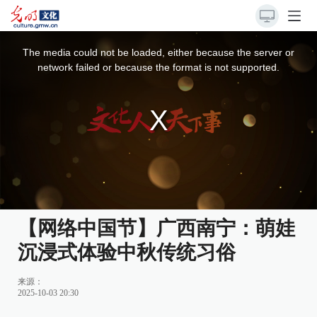
This
is
a
The media could not be loaded, either because the server or
modal
window.
network failed or because the format is not supported.
【网络中国节】广西南宁：萌娃
沉浸式体验中秋传统习俗
来源：
2025-10-03 20:30