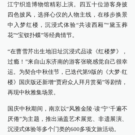
江宁织造博物馆精彩上演。四五十位游客身披
四色披风，选择心仪的人物主线，在移步换景
中入梦红楼，沉浸式体验“共读西厢”“黛玉葬
花”“宝钗扑蝶”等经典情节。
“在曹雪芹出生地旧址沉浸式品读《红楼梦》，
过瘾！”来自山东济南的游客张晓感觉自己很幸
运。为契合中秋佳节，已迭代第9版的《大梦·红
楼》国庆版还新增“贾府众人拜月赏菊”等剧情，
再现中秋雅集场景。
国庆中秋期间，南京以“风雅金陵·读‘宁’千遍不
厌倦”为主题，推出涵盖艺术展览、非遗展演、
沉浸式体验等多个门类的600多项文旅活动。