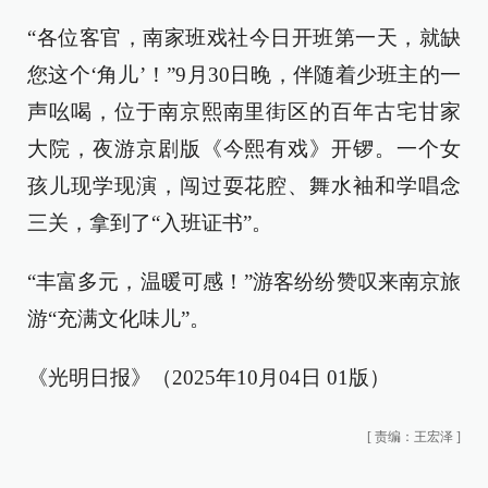
“各位客官，南家班戏社今日开班第一天，就缺
您这个‘角儿’！”9月30日晚，伴随着少班主的一
声吆喝，位于南京熙南里街区的百年古宅甘家
大院，夜游京剧版《今熙有戏》开锣。一个女
孩儿现学现演，闯过耍花腔、舞水袖和学唱念
三关，拿到了“入班证书”。
“丰富多元，温暖可感！”游客纷纷赞叹来南京旅
游“充满文化味儿”。
《光明日报》（2025年10月04日 01版）
[
责编：王宏泽
]