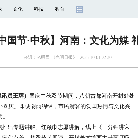
论
文化
科技
教育
中国节·中秋】河南：文化为媒 
来源：
光明网-《光明日报》
2025-10-04 02:30
通讯员王辉）
国庆中秋双节期间，八朝古都河南开封处处
外喜庆。即便阴雨绵绵，市民游客的爱国热情与文化兴
演。
推出专题讲解、红领巾志愿讲解，线上《一分钟讲宋
推出宋代点茶、焚香技艺展演；开封美术馆两大书画展吸