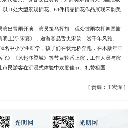
以11处大型景观插花、64件精品插花作品展现宋韵美
演出冒雨开演，演员策马挥旗，观众披雨衣挥舞国旗
清明上河·宋宴》，邀游客品舌尖宋韵，赏千年风雅。
00名中小学生研学，孩子们在状元桥奔跑，在木版年画
岳飞》《风起汴梁城》等节目轮番上演，工作人员与演
让市民游客在沉浸式体验中欢度佳节、礼赞祖国。
[
责编：王宏泽
]