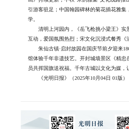
引游客驻足；中国翰园碑林的菊花插花雅集，
学。
清明上河园内，《岳飞枪挑小梁王》实景
互动，爱国氛围热烈；宋文化沉浸式餐秀《
朱仙古镇·启封故园在国庆节前夕迎来18
馆体验千年非遗技艺。开封城墙景区《精忠
员共挥国旗送祝福。千年古城以文化为媒，
《光明日报》（2025年10月04日 01版）