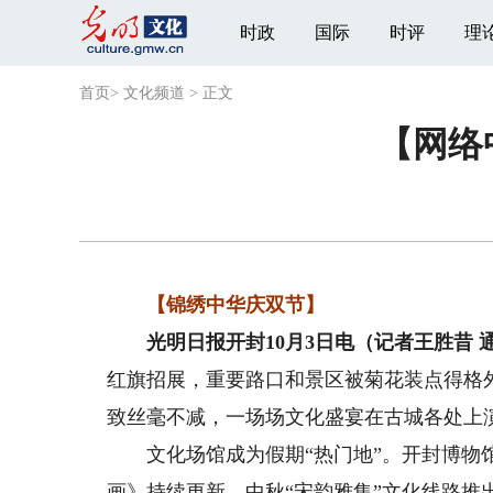
时政
国际
时评
理
首页
>
文化频道
>
正文
【网络
【锦绣中华庆双节】
光明日报开封10月3日电（记者王胜昔 
红旗招展，重要路口和景区被菊花装点得格
致丝毫不减，一场场文化盛宴在古城各处上
文化场馆成为假期“热门地”。开封博物馆
画》持续更新，中秋“宋韵雅集”文化线路