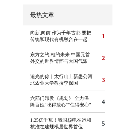
最热文章
向新,向前
作为千年古都,要把
1
传统和现代有机融合在一起
东方之约,相约未来 中国元首
2
外交的世界情怀与大国气派
追光的你｜太行山上新愚公河
3
北农业大学教授李保国
六部门印发《规划》 全力保
4
障百姓"吃得放心""住得安心"
1.25亿千瓦！我国核电在运和
5
核准在建规模居世界首位