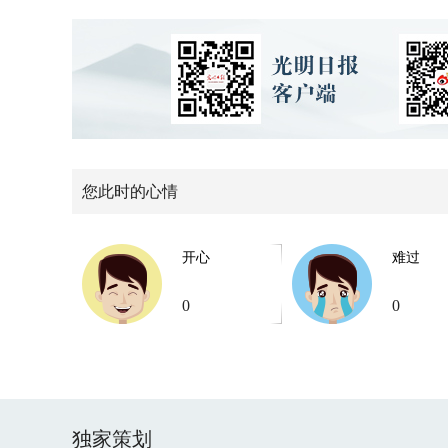
您此时的心情
开心
难过
0
0
独家策划