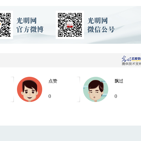
点赞
飘过
0
0