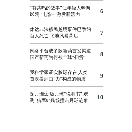
"有共鸣的故事"让年轻人奔向
6
影院
"电影+"激发新活力
休达非法移民越境事件已致约
7
百人死亡
飞地风暴背后
网络平台成多款新药首发渠道
8
国产新药为何被全球"扫货"
我科学家证实胶球存在 人类
9
首次看到由“力”构成的物质
探月:最新版月球"说明书"
观
10
测"猎鹰9"残骸撞击月球迹象