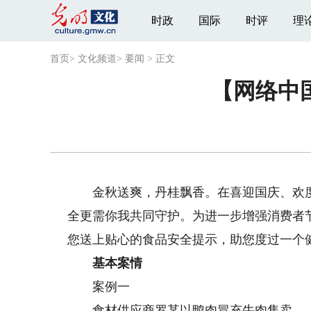
时政
国际
时评
理
首页
>
文化频道
>
要闻
>
正文
【网络中
金秋送爽，丹桂飘香。在喜迎国庆、欢度
全更需你我共同守护。为进一步增强消费者
您送上贴心的食品安全提示，助您度过一个
基本案情
案例一
食材供应商罗某以鸭肉冒充牛肉售卖