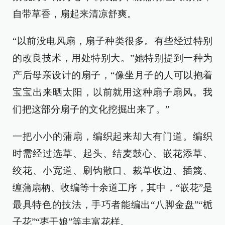
自带草香，扇起来清凉舒爽。
“以前没电风扇，扇子种类很多。有些经过特别
的改良技术，用处特别大。”她特别提到一种为
产后母亲设计的扇子，“像坐月子的人可以抱着
宝宝出来晒太阳，以前就用这种扇子扇风。我
们把这部分扇子的文化挖掘出来了。”
一把小小的蒲扇，编织起来却大有门道。编织
时需经过选草、起头、结麦鼓心、嵌花添草、
绞花、小宽道、刷钩散口、裁草收边、插篾、
缠蒲扇柄、收编等十余道工序，其中，“嵌花”是
最具特色的技法，手巧者能编出“八脚金盘”“栀
子花”“枣干娘”等丰富花样。