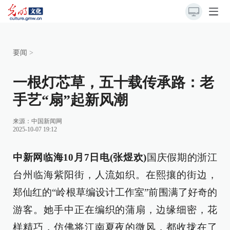
要闻
>
一根灯芯草，五十载传承路：老
手艺“扇”起新风潮
来源：
中国新闻网
2025-10-07 19:12
中新网临海10月7日电(张煜欢)
国庆假期的浙江
台州临海紫阳街，人流如织。在熙攘的街边，
郑仙红的“岭根草编设计工作室”前围满了好奇的
游客。她手中正在编织的蒲扇，边缘细密，花
样精巧，仿佛将江南夏夜的微风，都收拢在了