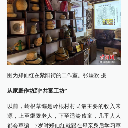
图为郑仙红在紫阳街的工作室。张煜欢 摄
从家庭作坊到“共富工坊”
以前，岭根草编是岭根村村民最主要的收入来
源，上至耄耋老人，下至适龄孩童，几乎人人
都会草编。7岁时郑仙红就跟在母亲身后学习草