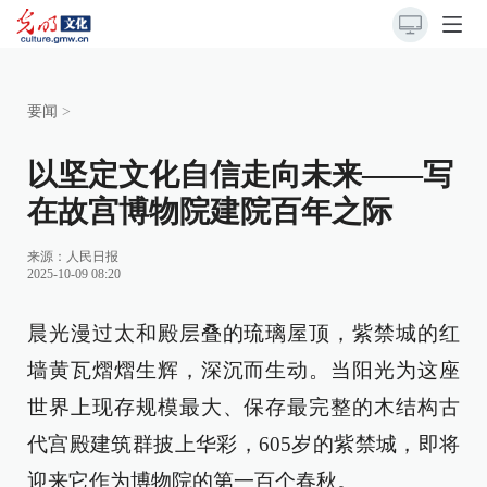
要闻
>
以坚定文化自信走向未来——写
在故宫博物院建院百年之际
来源：
人民日报
2025-10-09 08:20
晨光漫过太和殿层叠的琉璃屋顶，紫禁城的红
墙黄瓦熠熠生辉，深沉而生动。当阳光为这座
世界上现存规模最大、保存最完整的木结构古
代宫殿建筑群披上华彩，605岁的紫禁城，即将
迎来它作为博物院的第一百个春秋。