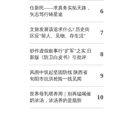
任新民——求真务实拓天路，
6
矢志笃行铸星途
文旅发展该追求什么?
历史街
7
区应"留人、见物、存生活"
炒作虚假叙事行"扩军"之实
日
8
新版《防卫白皮书》引批评
风雨中筑起坚固防线 陕西省
9
旬阳市抗洪抢险一线见闻
世界母乳喂养周｜别再猛喝催
10
奶浓汤，浓汤养的是脂肪