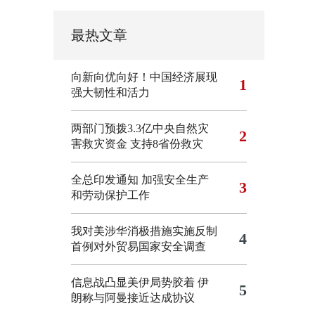
最热文章
向新向优向好！中国经济展现
1
强大韧性和活力
两部门预拨3.3亿中央自然灾
2
害救灾资金 支持8省份救灾
全总印发通知 加强安全生产
3
和劳动保护工作
我对美涉华消极措施实施反制
4
首例对外贸易国家安全调查
信息战凸显美伊局势胶着
伊
5
朗称与阿曼接近达成协议