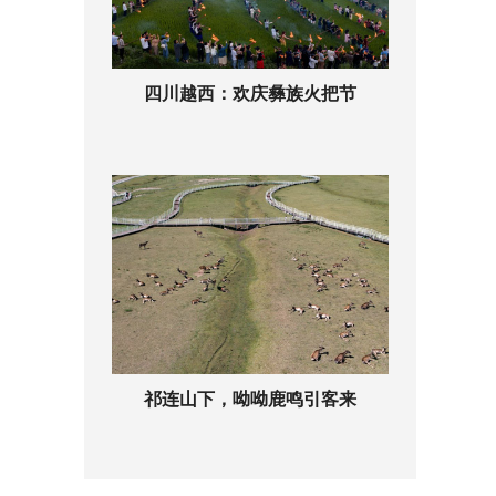
四川越西：欢庆彝族火把节
祁连山下，呦呦鹿鸣引客来