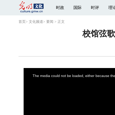
时政
国际
时评
理
首页
>
文化频道
>
要闻
>
正文
校馆弦
This
is
a
The media could not be loaded, either because the 
modal
window.