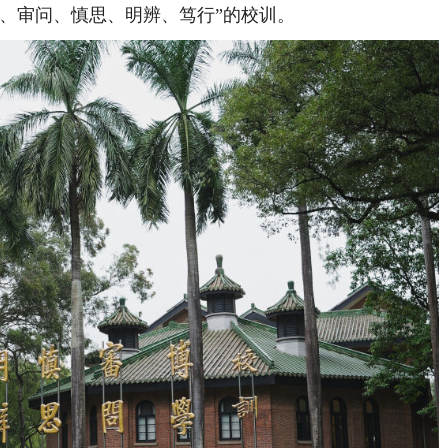
审问、慎思、明辨、笃行”的校训。