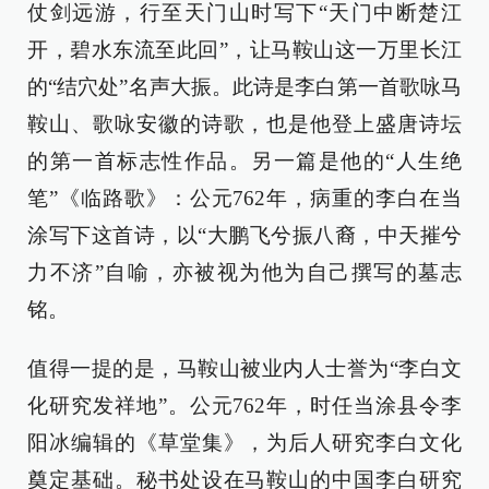
仗剑远游，行至天门山时写下“天门中断楚江
开，碧水东流至此回”，让马鞍山这一万里长江
的“结穴处”名声大振。此诗是李白第一首歌咏马
鞍山、歌咏安徽的诗歌，也是他登上盛唐诗坛
的第一首标志性作品。另一篇是他的“人生绝
笔”《临路歌》：公元762年，病重的李白在当
涂写下这首诗，以“大鹏飞兮振八裔，中天摧兮
力不济”自喻，亦被视为他为自己撰写的墓志
铭。
值得一提的是，马鞍山被业内人士誉为“李白文
化研究发祥地”。公元762年，时任当涂县令李
阳冰编辑的《草堂集》，为后人研究李白文化
奠定基础。秘书处设在马鞍山的中国李白研究