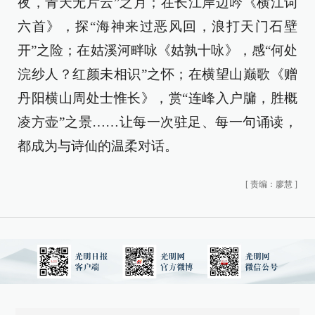
夜，青天无片云”之月；在长江岸边吟《横江词
六首》，探“海神来过恶风回，浪打天门石壁
开”之险；在姑溪河畔咏《姑孰十咏》，感“何处
浣纱人？红颜未相识”之怀；在横望山巅歌《赠
丹阳横山周处士惟长》，赏“连峰入户牖，胜概
凌方壶”之景……让每一次驻足、每一句诵读，
都成为与诗仙的温柔对话。
[
责编：廖慧
]