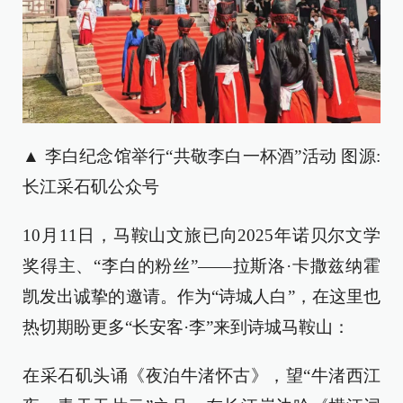
▲ 李白纪念馆举行“共敬李白一杯酒”活动 图源:
长江采石矶公众号
10月11日，马鞍山文旅已向2025年诺贝尔文学
奖得主、“李白的粉丝”——拉斯洛·卡撒兹纳霍
凯发出诚挚的邀请。作为“诗城人白”，在这里也
热切期盼更多“长安客·李”来到诗城马鞍山：
在采石矶头诵《夜泊牛渚怀古》，望“牛渚西江