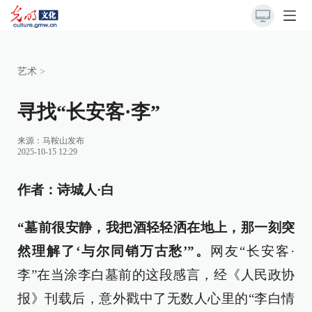
艺术
>
寻找“长安客·李”
来源：
马鞍山发布
2025-10-15 12:29
作者
：
诗城人·白
“墓前很安静，我把酒轻轻洒在地上，那一刻突
然理解了‘与尔同销万古愁’”。
网友“长安客·
李”在当涂李白墓前的这段感言，经《人民政协
报》刊载后，意外戳中了无数人心里的“李白情