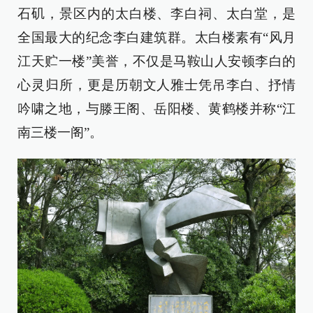
石矶，景区内的太白楼、李白祠、太白堂，是
全国最大的纪念李白建筑群。太白楼素有“风月
江天贮一楼”美誉，不仅是马鞍山人安顿李白的
心灵归所，更是历朝文人雅士凭吊李白、抒情
吟啸之地，与滕王阁、岳阳楼、黄鹤楼并称“江
南三楼一阁”。