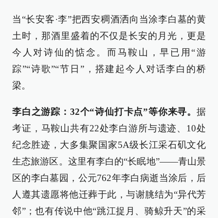
当“长安客·李”把西安稠酒洒向当涂李白墓的黄
土时，那酒里盛着的不仅是长安的月光，更是
今人对诗仙的惦念。而马鞍山，早已用“游
踪”“诗歌”“节日”，搭建起今人对话李白的桥
梁。
李白之游踪：32个“诗仙打卡点”等你来寻。
据
考证，马鞍山共有22处李白游所与遗迹、10处
纪念胜迹，大多集聚国家5A级长江采石矶文化
生态旅游区。这里有李白的“长眠地”——青山景
区的李白墓园，公元762年李白病逝当涂后，后
人遵其遗愿将他迁葬于此，与谢朓结为“异代芳
邻”；也有传说中他“跳江捉月、骑鲸升天”的采